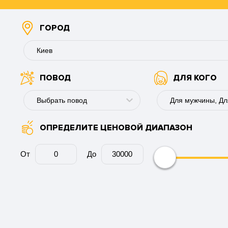
ГОРОД
Киев
ПОВОД
ДЛЯ КОГО
Буковель
Винница
Выбрать повод
Днепр
ОПРЕДЕЛИТЕ ЦЕНОВОЙ ДИАПАЗОН
День рождения
Для мужчин
Запорожье
Годовщина
Для девушки
От
До
Ивано-Франковск
Юбилей
Для пары
Каменское
Свадьбу
Для коллеги
Киев
День ангела
Для мужа
Кременчуг