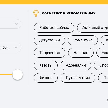
КАТЕГОРИЯ ВПЕЧАТЛЕНИЯ
Работает сейчас
Активный отд
Дегустации
Романтика
Для мужчины, Для брата
Творчество
На воде
Уи
ы
Квесты
Адреналин
Спо
Фитнес
Путешествия
П