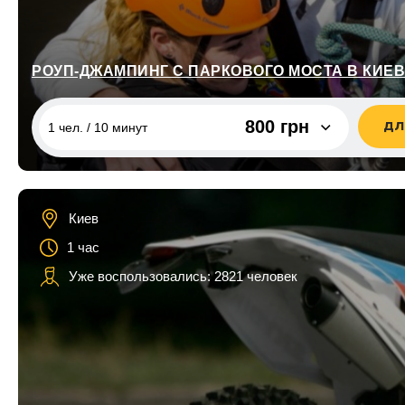
Ужгород
Для друзей
Харьков
Для детей
РОУП-ДЖАМПИНГ С ПАРКОВОГО МОСТА В КИЕ
Черкассы
для сына
800 грн
ДЛ
Чернигов
1 чел. / 10 минут
для дочки
для дедушки
1 чел. / 10 минут
800 грн
2 чел. / 10 минут
1 700 грн
для бабушки
Киев
1 час
для кумы
Уже воспользовались: 2821 человек
для кума