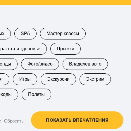
ых
SPA
Мастер классы
Красота и здоровье
Прыжки
кенды
Фото/видео
Владелец авто
рт
Игры
Экскурсии
Экстрим
оходы
Полеты
ПОКАЗАТЬ ВПЕЧАТЛЕНИЯ
Сбросить