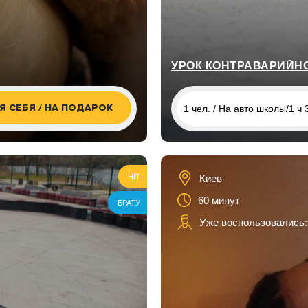
УРОК КОНТРАВАРИЙН
Я СЕБЯ / НА ПОДАРОК
1 чел. / На авто школы/1 ч
1 чел. / На авто школы/1 ч
1 чел. / На своем авто/1 ч 
Киев
HIT
60 минут
БРАТУ
Уже воспользовались: