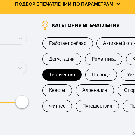
ПОДБОР ВПЕЧАТЛЕНИЙ ПО ПАРАМЕТРАМ
КАТЕГОРИЯ ВПЕЧАТЛЕНИЯ
Работает сейчас
Активный отд
Дегустации
Романтика
о
Творчество
На воде
Уи
Квесты
Адреналин
Спо
Фитнес
Путешествия
П