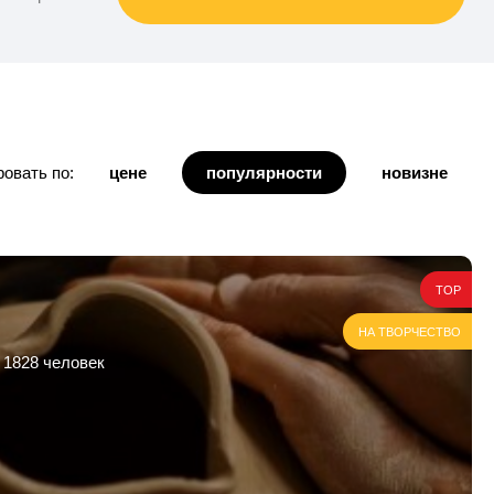
овать по:
цене
популярности
новизне
TOP
НА ТВОРЧЕСТВО
 1828 человек