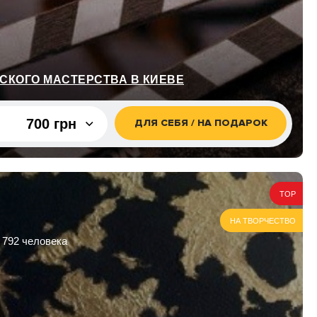
СКОГО МАСТЕРСТВА В КИЕВЕ
700 грн
ДЛЯ СЕБЯ / НА ПОДАРОК
700 грн
4 350 грн
TOP
су
7 150 грн
НА ТВОРЧЕСТВО
2 100 грн
 792 человека