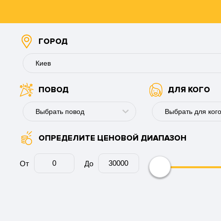
ГОРОД
Киев
ПОВОД
ДЛЯ КОГО
Буковель
Винница
Выбрать повод
Выбрать для ког
Днепр
ОПРЕДЕЛИТЕ ЦЕНОВОЙ ДИАПАЗОН
День рождения
Для мужчины
Запорожье
Годовщина
Для девушки
От
До
Ивано-Франковск
Юбилей
Для пары
Каменское
Свадьбу
Для коллеги
Киев
День ангела
Для мужа