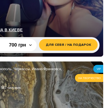
А В КИЕВЕ
700 грн
ДЛЯ СЕБЯ / НА ПОДАРОК
700 грн
ятий по 1
рнополь, Черкассы, Ивано-Франковск,
5 050 грн
VIP
НА ТВОРЧЕСТВО
анятий по
7 150 грн
 587 человек