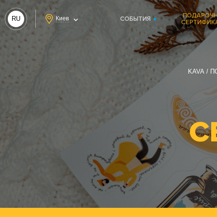
ПОДАРОЧ
RU
Киев
СОБЫТИЯ
СЕРТИФИК
UA
KAVA
П
С