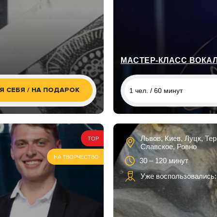
МАСТЕР-КЛАСС ВОКАЛ
Я СЕБЯ / НА ПОДАРОК
1 чел. / 60 минут
1 чел. / 60 минут
1 чел. / Курс вокала / 8 зан
Львов, Киев, Луцк, Те
TOP
часу
Славское, Ровно
НА ТВОРЧЕСТВО
1 чел. / Курс вокала / 12 з
30 – 120 минут
1 часу
Уже воспользовались: