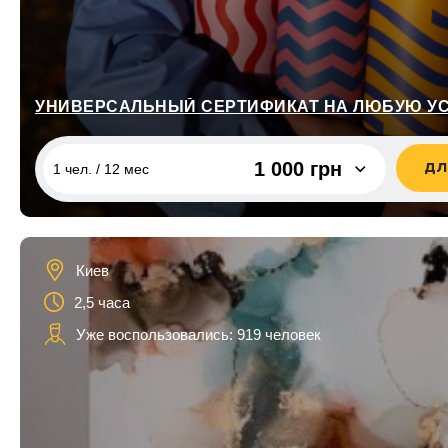
Тернополь
Для семьи
Ужгород
Для друзей
Харьков
Для детей
Черкассы
для сына
1 000 грн
ДЛ
Чернигов
1 чел. / 12 мес
для дочки
для дедушки
1 чел. / 12 мес
1 000 грн
1 чел. / 12 мес
400 грн
для бабушки
Киев
22 000
2,5 часа
1 чел. / 12 мес
для кумы
грн
Уже воспользовались: 919 человек
для кума
1 чел. / 12 мес
500 грн
1 чел. / 12 мес
700 грн
1 чел. / 12 мес
1 300 грн