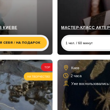
В КИЕВЕ
МАСТЕР-КЛАСС АКТЕР
Я СЕБЯ / НА ПОДАРОК
1 чел. / 60 минут
1 чел. / 60 минут
1 чел. / 8 занятий по 1 часу
Киев
TOP
1 чел. / 12 занятий по 1 ча
2 часа
НА ТВОРЧЕСТВО
1 чел. / 3 занятия
Уже воспользовались: