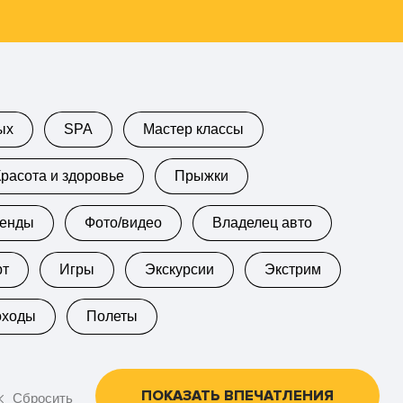
ых
SPA
Мастер классы
Красота и здоровье
Прыжки
кенды
Фото/видео
Владелец авто
рт
Игры
Экскурсии
Экстрим
оходы
Полеты
ПОКАЗАТЬ ВПЕЧАТЛЕНИЯ
Сбросить