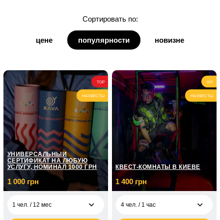
для дочки
Сортировать по:
для дедушки
цене
популярности
новизне
для бабушки
для кумы
TOP
HIT
для кума
НА КВЕСТЫ
НА КВЕСТЫ
УНИВЕРСАЛЬНЫЙ
СЕРТИФИКАТ НА ЛЮБУЮ
УСЛУГУ, НОМИНАЛ 1000 ГРН
КВЕСТ-КОМНАТЫ В КИЕВЕ
1 000 грн
1 400 грн
1 чел. / 12 мес
4 чел. / 1 час