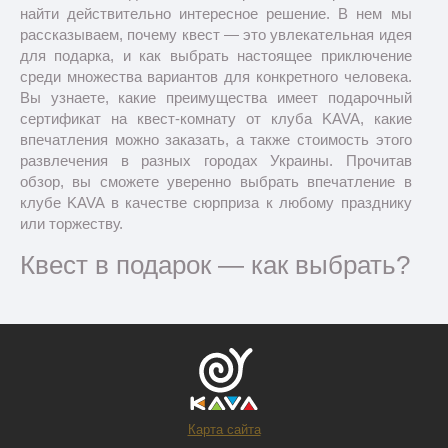
найти действительно интересное решение. В нем мы
рассказываем, почему квест — это увлекательная идея
для подарка, и как выбрать настоящее приключение
среди множества вариантов для конкретного человека.
Вы узнаете, какие преимущества имеет подарочный
сертификат на квест-комнату от клуба KAVA, какие
впечатления можно заказать, а также стоимость этого
развлечения в разных городах Украины. Прочитав
обзор, вы сможете уверенно выбрать впечатление в
клубе KAVA в качестве сюрприза к любому празднику
или торжеству.
Квест в подарок — как выбрать?
Карта сайта