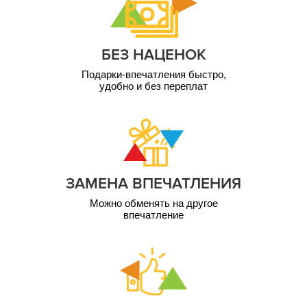
4 000
5 000
1 чел. / 12 мес
5 чел. / 1 час
грн
грн
5 000
1 чел. / 12 мес
грн
БЕЗ НАЦЕНОК
10 000
1 чел. / 12 мес
Подарки-впечатления быстро,
грн
удобно и без переплат
ЗАМЕНА ВПЕЧАТЛЕНИЯ
Можно обменять на другое
впечатление