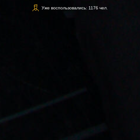
Уже воспользовались: 1176 чел.