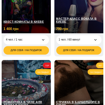
МАСТЕР-КЛАСС ВОКАЛА В
КВЕСТ-КОМНАТЫ В КИЕВЕ
КИЕВЕ
1 400 грн
700 грн
4 чел. / 1 час
1 чел. / 60 минут
ДЛЯ СЕБЯ / НА ПОДАРОК
ДЛЯ СЕБЯ / НА ПОДАРОК
1 400
700
4 чел. / 1 час
1 чел. / 60 минут
грн
грн
1 чел. / Курс вокала /
5 050
8 занятий по 1 часу
грн
TOP
HIT
НА СВАДЬБУ
НА СВАДЬБУ
1 чел. / Курс вокала /
7 150
12 занятий по 1 часу
грн
РОМАНТИКА В ЧАНЕ ДЛЯ
СТРИЖКА В БАРБЕРШОПЕ В