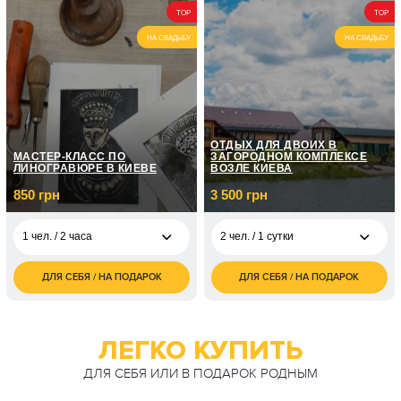
TOP
TOP
НА СВАДЬБУ
НА СВАДЬБУ
ОТДЫХ ДЛЯ ДВОИХ В
МАСТЕР-КЛАСС ПО
ЗАГОРОДНОМ КОМПЛЕКСЕ
ЛИНОГРАВЮРЕ В КИЕВЕ
ВОЗЛЕ КИЕВА
850 грн
3 500 грн
1 чел. / 2 часа
2 чел. / 1 сутки
ДЛЯ СЕБЯ / НА ПОДАРОК
ДЛЯ СЕБЯ / НА ПОДАРОК
850
3 500
1 чел. / 2 часа
2 чел. / 1 сутки
грн
грн
1 700
7 000
2 чел. / 2 часа
2 чел. / 2 суток
грн
грн
ЛЕГКО КУПИТЬ
ДЛЯ СЕБЯ ИЛИ В ПОДАРОК РОДНЫМ