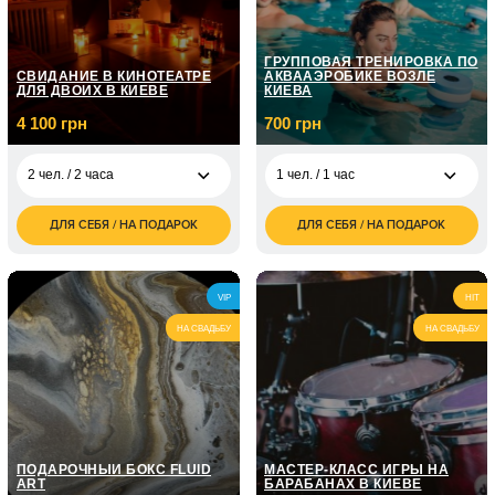
ГРУППОВАЯ ТРЕНИРОВКА ПО
СВИДАНИЕ В КИНОТЕАТРЕ
АКВААЭРОБИКЕ ВОЗЛЕ
ДЛЯ ДВОИХ В КИЕВЕ
КИЕВА
4 100 грн
700 грн
2 чел. / 2 часа
1 чел. / 1 час
ДЛЯ СЕБЯ / НА ПОДАРОК
ДЛЯ СЕБЯ / НА ПОДАРОК
4 100
700
2 чел. / 2 часа
1 чел. / 1 час
грн
грн
VIP
HIT
НА СВАДЬБУ
НА СВАДЬБУ
ПОДАРОЧНЫЙ БОКС FLUID
МАСТЕР-КЛАСС ИГРЫ НА
ART
БАРАБАНАХ В КИЕВЕ