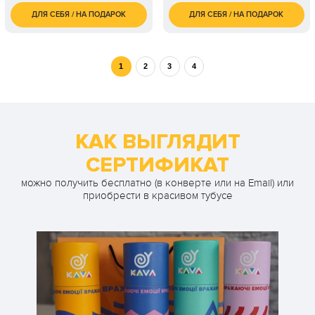
ДЛЯ СЕБЯ / НА ПОДАРОК
ДЛЯ СЕБЯ / НА ПОДАРОК
2 500
700
1 чел. / 55 минут
1 чел. / 60 минут
грн
грн
3 100
1 чел. / Курс гитары /
5 050
2 чел. / 55 минут
грн
8 занятий по 1 часу
грн
1
2
3
4
1 чел. / Курс гитары /
7 150
12 занятий по 1 часу
грн
КАК ВЫГЛЯДИТ
СЕРТИФИКАТ
можно получить бесплатно (в конверте или на Email) или
приобрести в красивом тубусе