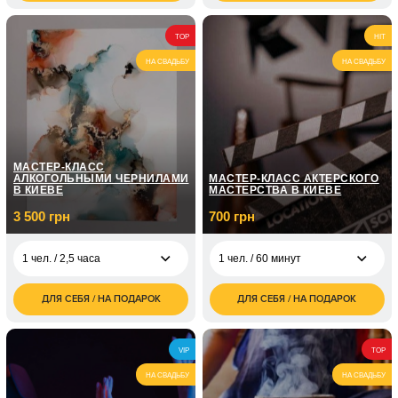
грн
грн
1 чел. / Курс
5 050
TOP
HIT
фортепиано / 8
грн
занятий по 1 часу
НА СВАДЬБУ
НА СВАДЬБУ
1 чел. / Курс
7 150
фортепиано / 12
грн
занятий по 1 часу
МАСТЕР-КЛАСС
АЛКОГОЛЬНЫМИ ЧЕРНИЛАМИ
МАСТЕР-КЛАСС АКТЕРСКОГО
В КИЕВЕ
МАСТЕРСТВА В КИЕВЕ
3 500 грн
700 грн
1 чел. / 2,5 часа
1 чел. / 60 минут
ДЛЯ СЕБЯ / НА ПОДАРОК
ДЛЯ СЕБЯ / НА ПОДАРОК
3 500
700
1 чел. / 2,5 часа
1 чел. / 60 минут
грн
грн
7 000
1 чел. / 8 занятий по
4 350
2 чел. / 2,5 часа
VIP
TOP
грн
1 часу
грн
НА СВАДЬБУ
НА СВАДЬБУ
1 чел. / 12 занятий по
7 150