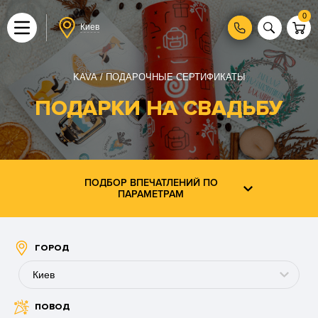
0
Киев
KAVA
ПОДАРОЧНЫЕ СЕРТИФИКАТЫ
ПОДАРКИ НА СВАДЬБУ
ПОДБОР ВПЕЧАТЛЕНИЙ ПО
ПАРАМЕТРАМ
ГОРОД
Киев
ПОВОД
Буковель