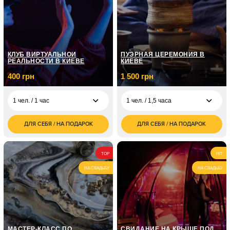
1 часу
грн
2 100
1 чел. / 3 занятия
грн
КЛУБ ВИРТУАЛЬНОЙ
ПУЭРНАЯ ЦЕРЕМОНИЯ В
РЕАЛЬНОСТИ В КИЕВЕ
КИЕВЕ
400 грн
1 500 грн
1 чел. / 1 час
1 чел. / 1,5 часа
ДЛЯ СЕБЯ / НА ПОДАРОК
ДЛЯ СЕБЯ / НА ПОДАРОК
400
1 500
1 чел. / 1 час
1 чел. / 1,5 часа
грн
грн
800
3 000
2 чел. / 1 час
2 чел. / 1,5 часа
TOP
HIT
грн
грн
НА СВАДЬБУ
НА СВАДЬБУ
1 200
3 чел. / 1 час
грн
1 600
4 чел. / 1 час
грн
МАСТЕР-КЛАСС ПО
СВИДАНИЕ НА КРЫШЕ ПОД