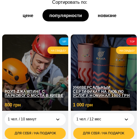
Сортировать по:
для дедушки
цене
популярности
новизне
для бабушки
для кумы
VIP
TOP
для кума
НА СВАДЬБУ
НА СВАДЬБУ
УНИВЕРСАЛЬНЫЙ
РОУП-ДЖАМПИНГ С
СЕРТИФИКАТ НА ЛЮБУЮ
ПАРКОВОГО МОСТА В КИЕВЕ
УСЛУГУ, НОМИНАЛ 1000 ГРН
800 грн
1 000 грн
1 чел. / 10 минут
1 чел. / 12 мес
ДЛЯ СЕБЯ / НА ПОДАРОК
ДЛЯ СЕБЯ / НА ПОДАРОК
800
1 000
1 чел. / 10 минут
1 чел. / 12 мес
грн
грн