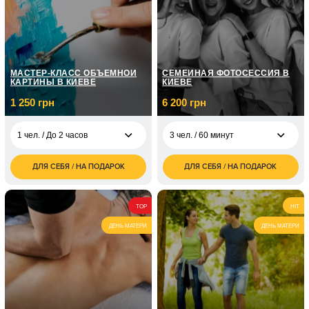
9 чел. / Катание на
4 800
лимузине/2 часа
грн
9 чел. / Катание на
3 800
лимузине/1 час
грн
МАСТЕР-КЛАСС ОБЪЕМНОЙ
СЕМЕЙНАЯ ФОТОСЕССИЯ В
КАРТИНЫ В КИЕВЕ
КИЕВЕ
1 250 грн
6 200 грн
1 чел. / До 2 часов
3 чел. / 60 минут
ДЛЯ СЕБЯ / НА ПОДАРОК
ДЛЯ СЕБЯ / НА ПОДАРОК
1 250
6 200
1 чел. / До 2 часов
3 чел. / 60 минут
грн
грн
2 500
2 чел. / 2 часа
TOP
HIT
грн
ДЕНЬ МАТЕРИ
ДЕНЬ МАТЕРИ