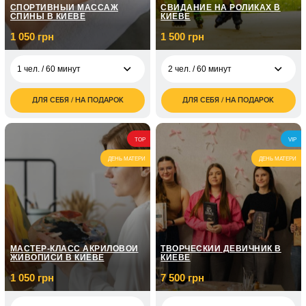
СПОРТИВНЫЙ МАССАЖ
СВИДАНИЕ НА РОЛИКАХ В
СПИНЫ В КИЕВЕ
КИЕВЕ
1 050 грн
1 500 грн
1 чел. / 60 минут
2 чел. / 60 минут
ДЛЯ СЕБЯ / НА ПОДАРОК
ДЛЯ СЕБЯ / НА ПОДАРОК
1 050
1 500
1 чел. / 60 минут
2 чел. / 60 минут
грн
грн
TOP
VIP
ДЕНЬ МАТЕРИ
ДЕНЬ МАТЕРИ
МАСТЕР-КЛАСС АКРИЛОВОЙ
ТВОРЧЕСКИЙ ДЕВИЧНИК В
ЖИВОПИСИ В КИЕВЕ
КИЕВЕ
1 050 грн
7 500 грн