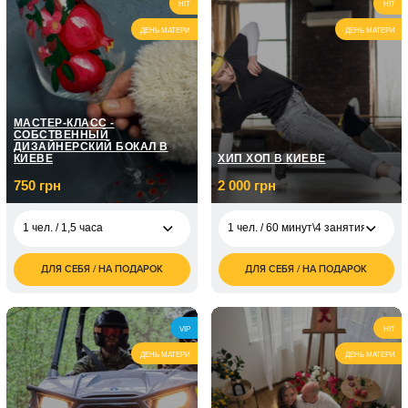
грн
HIT
HIT
30 минут
грн
ДЕНЬ МАТЕРИ
ДЕНЬ МАТЕРИ
2 чел. / Пакет L/до 30
1 200
минут
грн
МАСТЕР-КЛАСС -
СОБСТВЕННЫЙ
ДИЗАЙНЕРСКИЙ БОКАЛ В
КИЕВЕ
ХИП ХОП В КИЕВЕ
750 грн
2 000 грн
1 чел. / 1,5 часа
1 чел. / 60 минут\4 занятия
ДЛЯ СЕБЯ / НА ПОДАРОК
ДЛЯ СЕБЯ / НА ПОДАРОК
750
1 чел. / 60 минут\4
2 000
1 чел. / 1,5 часа
грн
занятия
грн
1 500
2 чел. / 1,5 часа
1 чел. / 60 минут\8
2 900
грн
VIP
HIT
занятий
грн
ДЕНЬ МАТЕРИ
ДЕНЬ МАТЕРИ
1 чел. / 60 минут\12
4 000
занятий
грн