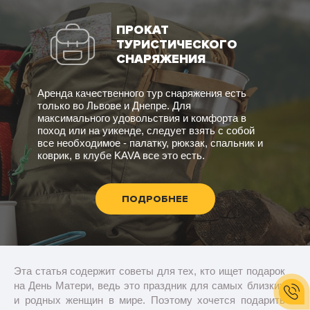
ПРОКАТ
ТУРИСТИЧЕСКОГО
СНАРЯЖЕНИЯ
Аренда качественного тур снаряжения есть
только во Львове и Днепре. Для
максимального удовольствия и комфорта в
поход или на уикенде, следует взять с собой
все необходимое - палатку, рюкзак, спальник и
коврик, в клубе KAVA все это есть.
ПОДРОБНЕЕ
Эта статья содержит советы для тех, кто ищет подарок
на День Матери, ведь это праздник для самых близких
и родных женщин в мире. Поэтому хочется подарить