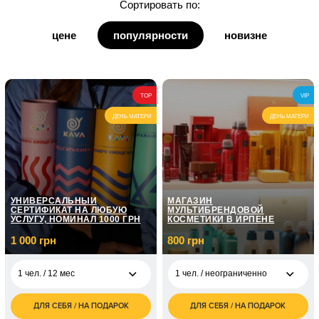
Сортировать по:
для дедушки
цене
популярности
новизне
для бабушки
для кумы
TOP
VIP
для кума
ДЕНЬ МАТЕРИ
ДЕНЬ МАТЕРИ
УНИВЕРСАЛЬНЫЙ
МАГАЗИН
СЕРТИФИКАТ НА ЛЮБУЮ
МУЛЬТИБРЕНДОВОЙ
УСЛУГУ, НОМИНАЛ 1000 ГРН
КОСМЕТИКИ В ИРПЕНЕ
1 000 грн
800 грн
1 чел. / 12 мес
1 чел. / неограниченно
ДЛЯ СЕБЯ / НА ПОДАРОК
ДЛЯ СЕБЯ / НА ПОДАРОК
1 000
1 чел. /
800
1 чел. / 12 мес
грн