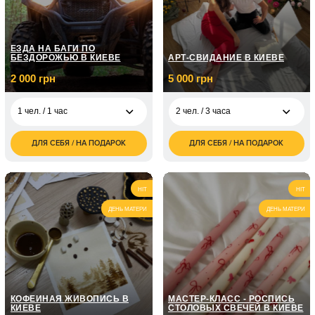
ЕЗДА НА БАГИ ПО
БЕЗДОРОЖЬЮ В КИЕВЕ
АРТ-СВИДАНИЕ В КИЕВЕ
2 000 грн
5 000 грн
1 чел. / 1 час
2 чел. / 3 часа
ДЛЯ СЕБЯ / НА ПОДАРОК
ДЛЯ СЕБЯ / НА ПОДАРОК
2 000
5 000
1 чел. / 1 час
2 чел. / 3 часа
грн
грн
2 чел. / 1 час\2
4 000
человека
грн
HIT
HIT
ДЕНЬ МАТЕРИ
ДЕНЬ МАТЕРИ
3 600
1 чел. / 2 часа
грн
2 чел. / 2 часа\2
7 200
человека
грн
КОФЕЙНАЯ ЖИВОПИСЬ В
МАСТЕР-КЛАСС - РОСПИСЬ
КИЕВЕ
СТОЛОВЫХ СВЕЧЕЙ В КИЕВЕ