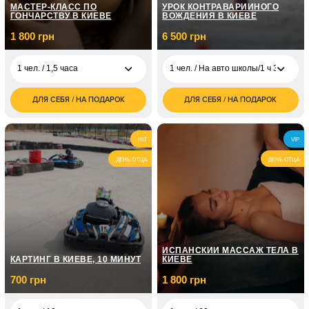
МАСТЕР-КЛАСС ПО
УРОК КОНТРАВАРИЙНОГО
ГОНЧАРСТВУ В КИЕВЕ
ВОЖДЕНИЯ В КИЕВЕ
1 800 грн
6 500 грн
1 чел. / 1,5 часа
1 чел. / На авто школы/1 ч 30 мин
ДЛЯ СЕБЯ / НА ПОДАРОК
ДЛЯ СЕБЯ / НА ПОДАРОК
1 800
1 чел. / На авто
6 500
1 чел. / 1,5 часа
грн
школы/1 ч 30 мин
грн
2 500
2 чел. / 1,5 часа
1 чел. / На своем
3 500
HIT
VIP
грн
авто/1 ч 30 мин
грн
ДЕНЬ ОТЦА
ДЕНЬ ОТЦА
ИСПАНСКИЙ МАССАЖ ТЕЛА В
КАРТИНГ В КИЕВЕ, 10 МИНУТ
КИЕВЕ
700 грн
1 800 грн