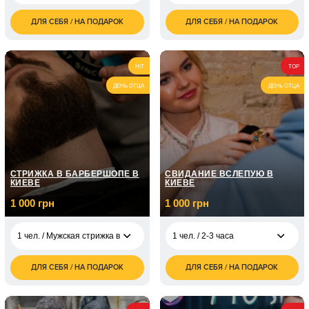
ДЛЯ СЕБЯ / НА ПОДАРОК
ДЛЯ СЕБЯ / НА ПОДАРОК
700
10 700
1 чел. / 60 минут
2 чел. / 2 часа
грн
грн
1 чел. / Курс вокала /
5 050
8 занятий по 1 часу
грн
HIT
TOP
ДЕНЬ ОТЦА
ДЕНЬ ОТЦА
1 чел. / Курс вокала /
7 150
12 занятий по 1 часу
грн
СТРИЖКА В БАРБЕРШОПЕ В
СВИДАНИЕ ВСЛЕПУЮ В
КИЕВЕ
КИЕВЕ
1 000 грн
1 000 грн
1 чел. / Мужская стрижка в Киеве/ До 1 часа
1 чел. / 2-3 часа
ДЛЯ СЕБЯ / НА ПОДАРОК
ДЛЯ СЕБЯ / НА ПОДАРОК
1 000
1 чел. / Мужская
1 чел. / 2-3 часа
1 000
грн
стрижка в Киеве/ До
грн
1 часа