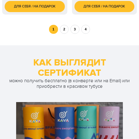
ДЛЯ СЕБЯ / НА ПОДАРОК
ДЛЯ СЕБЯ / НА ПОДАРОК
1 450
700
1 чел. / 60 минут
1 чел. / 1 час
грн
грн
1
2
3
4
КАК ВЫГЛЯДИТ
СЕРТИФИКАТ
можно получить бесплатно (в конверте или на Email) или
приобрести в красивом тубусе