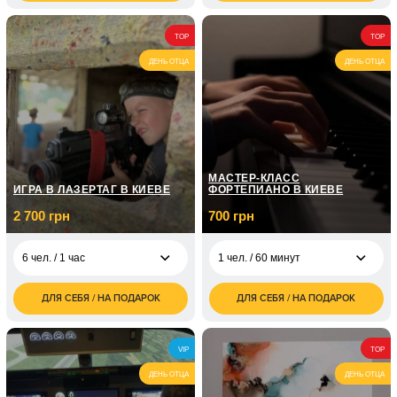
грн
грн
4 000
1 чел. / Для ребенка/1
950
2 чел. / 90 минут
TOP
TOP
грн
час
грн
ДЕНЬ ОТЦА
ДЕНЬ ОТЦА
МАСТЕР-КЛАСС
ИГРА В ЛАЗЕРТАГ В КИЕВЕ
ФОРТЕПИАНО В КИЕВЕ
2 700 грн
700 грн
6 чел. / 1 час
1 чел. / 60 минут
ДЛЯ СЕБЯ / НА ПОДАРОК
ДЛЯ СЕБЯ / НА ПОДАРОК
2 700
700
6 чел. / 1 час
1 чел. / 60 минут
грн
грн
4 800
1 чел. / Курс
6 чел. / 2 часа
VIP
5 050
TOP
грн
фортепиано / 8
грн
занятий по 1 часу
ДЕНЬ ОТЦА
ДЕНЬ ОТЦА