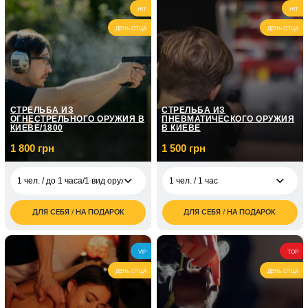
2 400
1 чел. / На
HIT
2 чел. / 4 часа
HIT
3 500
грн
собственном авто/2
грн
часа
ДЕНЬ ОТЦА
ДЕНЬ ОТЦА
1 чел. / Курс
экстремального
21 000
вождения/6 занятий
грн
по 2 часа
СТРЕЛЬБА ИЗ
СТРЕЛЬБА ИЗ
ОГНЕСТРЕЛЬНОГО ОРУЖИЯ В
ПНЕВМАТИЧЕСКОГО ОРУЖИЯ
КИЕВЕ/1800
В КИЕВЕ
1 800 грн
1 500 грн
1 чел. / до 1 часа/1 вид оружия
1 чел. / 1 час
ДЛЯ СЕБЯ / НА ПОДАРОК
ДЛЯ СЕБЯ / НА ПОДАРОК
1 500
1 чел. / до 1 часа/1
1 800
1 чел. / 1 час
грн
вид оружия
грн
1 800
2 чел. / 1 час
2 чел. / до 1 часа/1
3 600
VIP
TOP
грн
вид оружия
грн
ДЕНЬ ОТЦА
ДЕНЬ ОТЦА
1 чел. / до 1 часа/
3 000
боевой калибр
грн