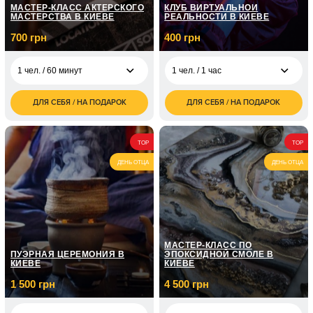
МАСТЕР-КЛАСС АКТЕРСКОГО
КЛУБ ВИРТУАЛЬНОЙ
МАСТЕРСТВА В КИЕВЕ
РЕАЛЬНОСТИ В КИЕВЕ
700 грн
400 грн
1 чел. / 60 минут
1 чел. / 1 час
ДЛЯ СЕБЯ / НА ПОДАРОК
ДЛЯ СЕБЯ / НА ПОДАРОК
700
400
1 чел. / 60 минут
1 чел. / 1 час
грн
грн
800
1 чел. / 8 занятий по
4 350
2 чел. / 1 час
TOP
TOP
грн
1 часу
грн
ДЕНЬ ОТЦА
ДЕНЬ ОТЦА
1 200
3 чел. / 1 час
1 чел. / 12 занятий по
7 150
грн
1 часу
грн
1 600
4 чел. / 1 час
2 100
грн
1 чел. / 3 занятия
грн
МАСТЕР-КЛАСС ПО
ПУЭРНАЯ ЦЕРЕМОНИЯ В
ЭПОКСИДНОЙ СМОЛЕ В
КИЕВЕ
КИЕВЕ
1 500 грн
4 500 грн