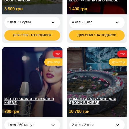
ВОЗЛЕ КИЕВА
КВЕСТ-КОМНАТЫ В КИЕВЕ
3 500 грн
1 400 грн
2 чел. / 1 сутки
4 чел. / 1 час
ДЛЯ СЕБЯ / НА ПОДАРОК
ДЛЯ СЕБЯ / НА ПОДАРОК
3 500
1 400
2 чел. / 1 сутки
4 чел. / 1 час
грн
грн
7 000
2 чел. / 2 суток
грн
TOP
TOP
ДЕНЬ ОТЦА
ДЕНЬ ОТЦА
МАСТЕР-КЛАСС ВОКАЛА В
РОМАНТИКА В ЧАНЕ ДЛЯ
КИЕВЕ
ДВОИХ В КИЕВЕ
700 грн
10 700 грн
1 чел. / 60 минут
2 чел. / 2 часа