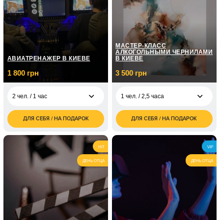
1 чел. / Курс
7 150
фортепиано / 12
грн
занятий по 1 часу
МАСТЕР-КЛАСС
АЛКОГОЛЬНЫМИ ЧЕРНИЛАМИ
АВИАТРЕНАЖЕР В КИЕВЕ
В КИЕВЕ
1 800 грн
3 500 грн
2 чел. / 1 час
1 чел. / 2,5 часа
ДЛЯ СЕБЯ / НА ПОДАРОК
ДЛЯ СЕБЯ / НА ПОДАРОК
1 800
3 500
2 чел. / 1 час
1 чел. / 2,5 часа
грн
грн
7 000
2 чел. / 2,5 часа
HIT
VIP
грн
ДЕНЬ ОТЦА
ДЕНЬ ОТЦА