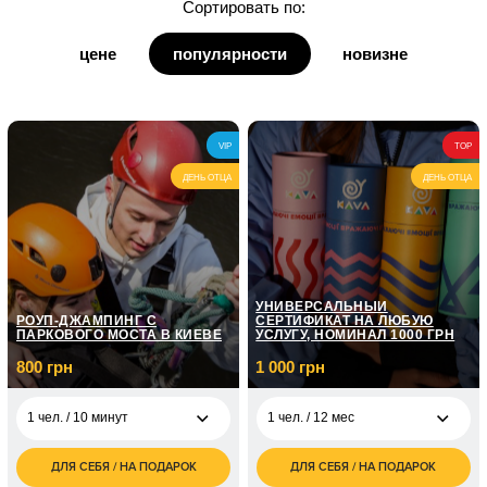
Сортировать по:
для дедушки
цене
популярности
новизне
для бабушки
для кумы
VIP
TOP
для кума
ДЕНЬ ОТЦА
ДЕНЬ ОТЦА
УНИВЕРСАЛЬНЫЙ
РОУП-ДЖАМПИНГ С
СЕРТИФИКАТ НА ЛЮБУЮ
ПАРКОВОГО МОСТА В КИЕВЕ
УСЛУГУ, НОМИНАЛ 1000 ГРН
800 грн
1 000 грн
1 чел. / 10 минут
1 чел. / 12 мес
ДЛЯ СЕБЯ / НА ПОДАРОК
ДЛЯ СЕБЯ / НА ПОДАРОК
800
1 000
1 чел. / 10 минут
1 чел. / 12 мес
грн
грн