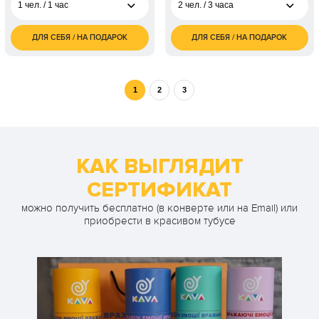
1 чел. / 1 час
2 чел. / 3 часа
ДЛЯ СЕБЯ / НА ПОДАРОК
ДЛЯ СЕБЯ / НА ПОДАРОК
2 000
5 000
1 чел. / 1 час
2 чел. / 3 часа
грн
грн
2 чел. / 1 час\2
4 000
человека
грн
1
2
3
3 600
1 чел. / 2 часа
грн
2 чел. / 2 часа\2
7 200
человека
грн
КАК ВЫГЛЯДИТ
СЕРТИФИКАТ
можно получить бесплатно (в конверте или на Email) или
приобрести в красивом тубусе