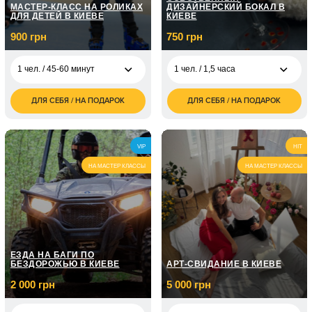
МАСТЕР-КЛАСС НА РОЛИКАХ
ДИЗАЙНЕРСКИЙ БОКАЛ В
ДЛЯ ДЕТЕЙ В КИЕВЕ
КИЕВЕ
900 грн
750 грн
1 чел. / 45-60 минут
1 чел. / 1,5 часа
ДЛЯ СЕБЯ / НА ПОДАРОК
ДЛЯ СЕБЯ / НА ПОДАРОК
900
750
1 чел. / 45-60 минут
1 чел. / 1,5 часа
грн
грн
1 500
1 чел. / 45-60
1 800
2 чел. / 1,5 часа
грн
минут\3 занятия
грн
VIP
HIT
НА МАСТЕР КЛАССЫ
НА МАСТЕР КЛАССЫ
1 чел. / 45-60
2 700
минут\5 занятий
грн
ЕЗДА НА БАГИ ПО
БЕЗДОРОЖЬЮ В КИЕВЕ
АРТ-СВИДАНИЕ В КИЕВЕ
2 000 грн
5 000 грн