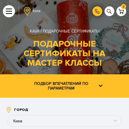
0
Киев
KAVA
ПОДАРОЧНЫЕ СЕРТИФИКАТЫ
ПОДАРОЧНЫЕ
СЕРТИФИКАТЫ НА
МАСТЕР КЛАССЫ
ПОДБОР ВПЕЧАТЛЕНИЙ ПО
ПАРАМЕТРАМ
ГОРОД
Киев