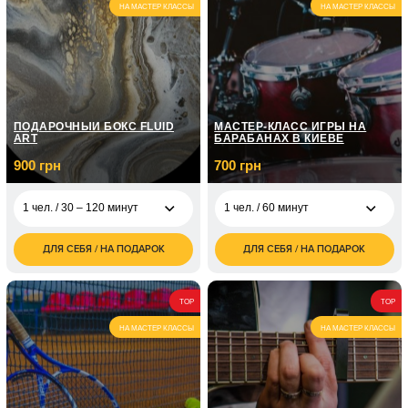
НА МАСТЕР КЛАССЫ
НА МАСТЕР КЛАССЫ
занятий по 1 часу
1 чел. / Курс
ораторского
7 150
мастерства / 12
грн
занятий по 1 часу
ПОДАРОЧНЫЙ БОКС FLUID
МАСТЕР-КЛАСС ИГРЫ НА
ART
БАРАБАНАХ В КИЕВЕ
900 грн
700 грн
1 чел. / 30 – 120 минут
1 чел. / 60 минут
ДЛЯ СЕБЯ / НА ПОДАРОК
ДЛЯ СЕБЯ / НА ПОДАРОК
700
1 чел. / 30 – 120
900
1 чел. / 60 минут
грн
минут
грн
1 800
1 чел. / Курс игры на
2 чел. / 30 - 120 минут
TOP
5 050
TOP
грн
барабанах / 8
грн
занятий по 1 часу
НА МАСТЕР КЛАССЫ
НА МАСТЕР КЛАССЫ
1 чел. / Курс игры на
7 150
барабанах / 12
грн
занятий по 1 часу