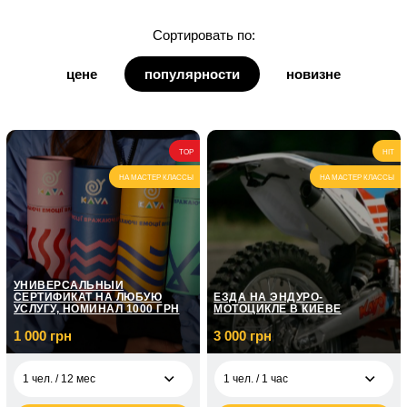
для дочки
Сортировать по:
для дедушки
цене
популярности
новизне
для бабушки
для кумы
TOP
HIT
для кума
НА МАСТЕР КЛАССЫ
НА МАСТЕР КЛАССЫ
УНИВЕРСАЛЬНЫЙ
СЕРТИФИКАТ НА ЛЮБУЮ
ЕЗДА НА ЭНДУРО-
УСЛУГУ, НОМИНАЛ 1000 ГРН
МОТОЦИКЛЕ В КИЕВЕ
1 000 грн
3 000 грн
1 чел. / 12 мес
1 чел. / 1 час