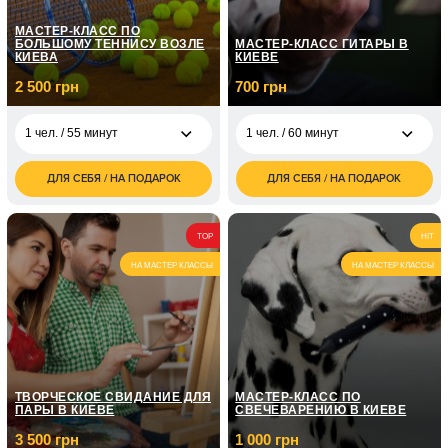
МАСТЕР-КЛАСС ПО
БОЛЬШОМУ ТЕННИСУ ВОЗЛЕ
МАСТЕР-КЛАСС ГИТАРЫ В
КИЕВА
КИЕВЕ
2 500 грн
700 грн
1 чел. / 55 минут
1 чел. / 60 минут
ДЛЯ СЕБЯ / НА ПОДАРОК
ДЛЯ СЕБЯ / НА ПОДАРОК
2 500
700
1 чел. / 55 минут
1 чел. / 60 минут
грн
грн
3 100
1 чел. / Курс гитары /
5 050
2 чел. / 55 минут
TOP
HIT
грн
8 занятий по 1 часу
грн
НА МАСТЕР КЛАССЫ
НА МАСТЕР КЛАССЫ
1 чел. / Курс гитары /
7 150
12 занятий по 1 часу
грн
ТВОРЧЕСКОЕ СВИДАНИЕ ДЛЯ
МАСТЕР-КЛАСС ПО
ПАРЫ В КИЕВЕ
СВЕЧЕВАРЕНИЮ В КИЕВЕ
3 500 грн
1 000 грн