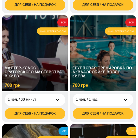
ДЛЯ СЕБЯ / НА ПОДАРОК
ДЛЯ СЕБЯ / НА ПОДАРОК
700
6 чел. / от 1 до 2
3 600
1 чел. / 60 минут
грн
часов/200 шаров
грн
1 чел. / Курс вокала /
5 050
6 чел. / от 1 до 2
5 400
TOP
TOP
8 занятий по 1 часу
грн
часов/400 шаров
грн
НА МАСТЕР КЛАССЫ
НА МАСТЕР КЛАССЫ
1 чел. / Курс вокала /
7 150
12 занятий по 1 часу
грн
МАСТЕР-КЛАСС
ГРУППОВАЯ ТРЕНИРОВКА ПО
ОРАТОРСКОГО МАСТЕРСТВА
АКВААЭРОБИКЕ ВОЗЛЕ
В КИЕВЕ
КИЕВА
700 грн
700 грн
1 чел. / 60 минут
1 чел. / 1 час
ДЛЯ СЕБЯ / НА ПОДАРОК
ДЛЯ СЕБЯ / НА ПОДАРОК
700
700
1 чел. / 60 минут
1 чел. / 1 час
грн
грн
1 чел. / Курс
VIP
HIT
ораторского
5 050
мастерства / 8
грн