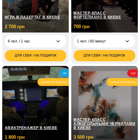
МАСТЕР-КЛАСС
ИГРА В ЛАЗЕРТАГ В КИЕВЕ
ФОРТЕПИАНО В КИЕВЕ
2 700 грн
700 грн
6 чел. / 1 час
1 чел. / 60 минут
ДЛЯ СЕБЯ / НА ПОДАРОК
ДЛЯ СЕБЯ / НА ПОДАРОК
2 700
700
6 чел. / 1 час
1 чел. / 60 минут
грн
грн
4 800
1 чел. / Курс
6 чел. / 2 часа
VIP
5 050
TOP
грн
фортепиано / 8
грн
занятий по 1 часу
НА МАСТЕР КЛАССЫ
НА МАСТЕР КЛАССЫ
1 чел. / Курс
7 150
фортепиано / 12
грн
занятий по 1 часу
МАСТЕР-КЛАСС
АЛКОГОЛЬНЫМИ ЧЕРНИЛАМИ
АВИАТРЕНАЖЕР В КИЕВЕ
В КИЕВЕ
1 800 грн
3 500 грн