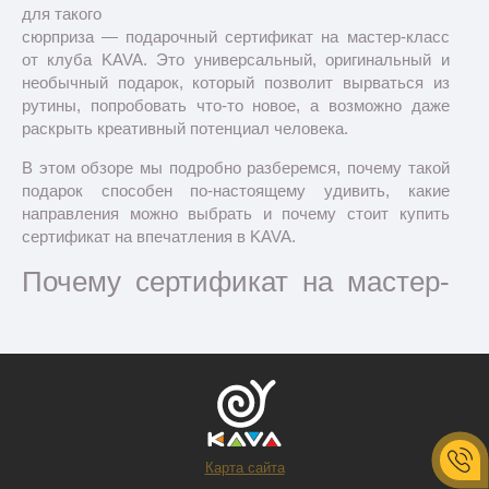
для такого
сюрприза — подарочный сертификат на мастер-класс
от клуба KAVA. Это универсальный, оригинальный и
необычный подарок, который позволит вырваться из
рутины, попробовать что-то новое, а возможно даже
раскрыть креативный потенциал человека.
В этом обзоре мы подробно разберемся, почему такой
подарок способен по-настоящему удивить, какие
направления можно выбрать и почему стоит купить
сертификат на впечатления в KAVA.
Почему сертификат на мастер-
класс — это крутой подарок?
Карта сайта