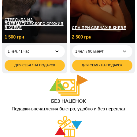
2 чел. / до 1 часа/
6 000
боевой калибр
грн
1 чел. / До 2 часов/ 3
5 000
СТРЕЛЬБА ИЗ
вида оружия
грн
ПНЕВМАТИЧЕСКОГО ОРУЖИЯ
В КИЕВЕ
СПА ПРИ СВЕЧАХ В КИЕВЕ
2 чел. / До 2 часов/3
10 000
1 500 грн
2 500 грн
вида оружия
грн
1 чел. / 1 час
1 чел. / 90 минут
ДЛЯ СЕБЯ / НА ПОДАРОК
ДЛЯ СЕБЯ / НА ПОДАРОК
1 500
2 500
1 чел. / 1 час
1 чел. / 90 минут
грн
грн
1 800
5 000
2 чел. / 1 час
2 чел. / 90 минут
грн
грн
БЕЗ НАЦЕНОК
Подарки-впечатления быстро, удобно и без переплат