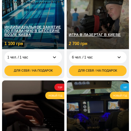
ИНДИВИДУАЛЬНОЕ ЗАНЯТИЕ
ПО ПЛАВАНИЮ В БАССЕЙНЕ
ВОЗЛЕ КИЕВА
ИГРА В ЛАЗЕРТАГ В КИЕВЕ
1 100 грн
2 700 грн
1 чел. / 1 час
6 чел. / 1 час
ДЛЯ СЕБЯ / НА ПОДАРОК
ДЛЯ СЕБЯ / НА ПОДАРОК
1 100
2 700
1 чел. / 1 час
6 чел. / 1 час
грн
грн
4 800
1 чел. / Для ребенка/1
950
6 чел. / 2 часа
TOP
VIP
грн
час
грн
НОВЫЙ ГОД
НОВЫЙ ГОД