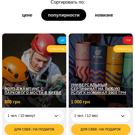
Сортировать по:
для дедушки
цене
популярности
новизне
для бабушки
для кумы
VIP
TOP
для кума
НОВЫЙ ГОД
НОВЫЙ ГОД
УНИВЕРСАЛЬНЫЙ
РОУП-ДЖАМПИНГ С
СЕРТИФИКАТ НА ЛЮБУЮ
ПАРКОВОГО МОСТА В КИЕВЕ
УСЛУГУ, НОМИНАЛ 1000 ГРН
800 грн
1 000 грн
1 чел. / 10 минут
1 чел. / 12 мес
ДЛЯ СЕБЯ / НА ПОДАРОК
ДЛЯ СЕБЯ / НА ПОДАРОК
800
1 000
1 чел. / 10 минут
1 чел. / 12 мес
грн
грн