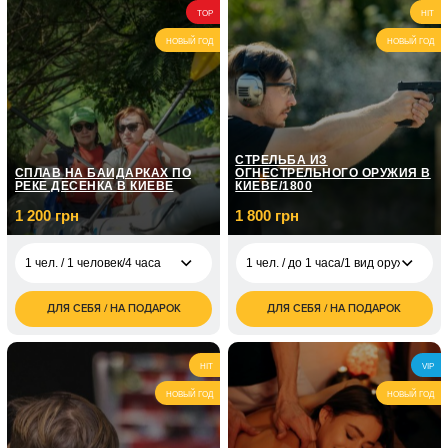
3 600
2 чел. / 60 минут
1 чел. / На
TOP
HIT
грн
3 500
собственном авто/2
грн
часа
НОВЫЙ ГОД
НОВЫЙ ГОД
1 чел. / Курс
экстремального
21 000
вождения/6 занятий
грн
по 2 часа
СТРЕЛЬБА ИЗ
СПЛАВ НА БАЙДАРКАХ ПО
ОГНЕСТРЕЛЬНОГО ОРУЖИЯ В
РЕКЕ ДЕСЕНКА В КИЕВЕ
КИЕВЕ/1800
1 200 грн
1 800 грн
1 чел. / 1 человек/4 часа
1 чел. / до 1 часа/1 вид оружия
ДЛЯ СЕБЯ / НА ПОДАРОК
ДЛЯ СЕБЯ / НА ПОДАРОК
1 чел. / 1 человек/4
1 200
1 чел. / до 1 часа/1
1 800
часа
грн
вид оружия
грн
2 400
2 чел. / до 1 часа/1
3 600
2 чел. / 4 часа
HIT
VIP
грн
вид оружия
грн
НОВЫЙ ГОД
НОВЫЙ ГОД
1 чел. / до 1 часа/
3 000
боевой калибр
грн