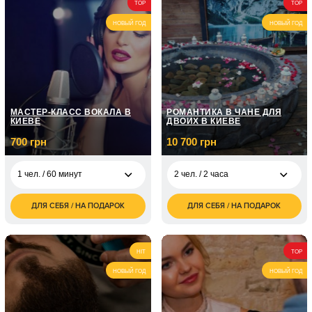
грн
TOP
TOP
НОВЫЙ ГОД
НОВЫЙ ГОД
МАСТЕР-КЛАСС ВОКАЛА В
РОМАНТИКА В ЧАНЕ ДЛЯ
КИЕВЕ
ДВОИХ В КИЕВЕ
700 грн
10 700 грн
1 чел. / 60 минут
2 чел. / 2 часа
ДЛЯ СЕБЯ / НА ПОДАРОК
ДЛЯ СЕБЯ / НА ПОДАРОК
700
10 700
1 чел. / 60 минут
2 чел. / 2 часа
грн
грн
1 чел. / Курс вокала /
5 050
8 занятий по 1 часу
грн
HIT
TOP
НОВЫЙ ГОД
НОВЫЙ ГОД
1 чел. / Курс вокала /
7 150
12 занятий по 1 часу
грн