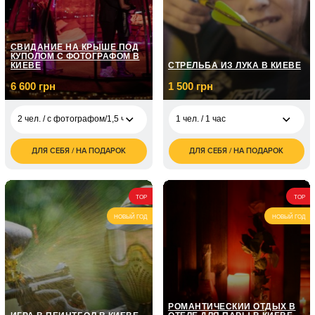
СВИДАНИЕ НА КРЫШЕ ПОД
КУПОЛОМ С ФОТОГРАФОМ В
КИЕВЕ
СТРЕЛЬБА ИЗ ЛУКА В КИЕВЕ
6 600 грн
1 500 грн
2 чел. / с фотографом/1,5 часа
1 чел. / 1 час
ДЛЯ СЕБЯ / НА ПОДАРОК
ДЛЯ СЕБЯ / НА ПОДАРОК
1 500
2 чел. / с
1 чел. / 1 час
6 600
грн
фотографом/1,5
грн
часа
1 800
2 чел. / 1 час
грн
TOP
TOP
2 чел. / С
6 600
саксофонистом\1,5
грн
НОВЫЙ ГОД
НОВЫЙ ГОД
часа
2 чел. / Со
6 600
скрипачом \1,5 часа
грн
2 чел. /
1 900
Романтический
грн
завтрак\1 час
РОМАНТИЧЕСКИЙ ОТДЫХ В