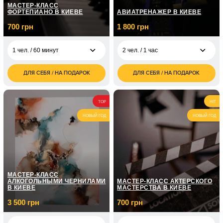
МАСТЕР-КЛАСС
ФОРТЕПИАНО В КИЕВЕ
АВИАТРЕНАЖЕР В КИЕВЕ
700 грн
1 800 грн
1 чел. / 60 минут
2 чел. / 1 час
ДЛЯ СЕБЯ / НА ПОДАРОК
ДЛЯ СЕБЯ / НА ПОДАРОК
700
1 800
1 чел. / 60 минут
2 чел. / 1 час
грн
грн
1 чел. / Курс
5 050
TOP
HIT
фортепиано / 8
грн
занятий по 1 часу
НОВЫЙ ГОД
НОВЫЙ ГОД
1 чел. / Курс
7 150
фортепиано / 12
грн
занятий по 1 часу
МАСТЕР-КЛАСС
АЛКОГОЛЬНЫМИ ЧЕРНИЛАМИ
МАСТЕР-КЛАСС АКТЕРСКОГО
В КИЕВЕ
МАСТЕРСТВА В КИЕВЕ
3 500 грн
700 грн