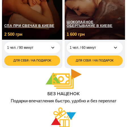
2 чел. / до 1 часа/
6 000
боевой калибр
грн
1 чел. / До 2 часов/ 3
5 000
вида оружия
грн
ШОКОЛАДНОЕ
СПА ПРИ СВЕЧАХ В КИЕВЕ
ОБЕРТЫВАНИЕ В КИЕВЕ
2 чел. / До 2 часов/3
10 000
2 500 грн
1 600 грн
вида оружия
грн
1 чел. / 90 минут
1 чел. / 60 минут
ДЛЯ СЕБЯ / НА ПОДАРОК
ДЛЯ СЕБЯ / НА ПОДАРОК
2 500
1 600
1 чел. / 90 минут
1 чел. / 60 минут
грн
грн
5 000
2 чел. / 90 минут
грн
БЕЗ НАЦЕНОК
Подарки-впечатления быстро, удобно и без переплат