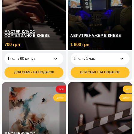
МАСТЕР-КЛАСС
ФОРТЕПИАНО В КИЕВЕ
АВИАТРЕНАЖЕР В КИЕВЕ
700 грн
1 800 грн
1 чел. / 60 минут
2 чел. / 1 час
ДЛЯ СЕБЯ / НА ПОДАРОК
ДЛЯ СЕБЯ / НА ПОДАРОК
700
1 800
1 чел. / 60 минут
2 чел. / 1 час
грн
грн
1 чел. / Курс
5 050
TOP
HIT
фортепиано / 8
грн
занятий по 1 часу
ДРУГУ
ДРУГУ
1 чел. / Курс
7 150
фортепиано / 12
грн
занятий по 1 часу
МАСТЕР-КЛАСС