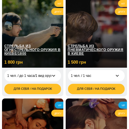
2 400
1 чел. / На
HIT
2 чел. / 4 часа
HIT
3 500
грн
собственном авто/2
грн
часа
ДРУГУ
ДРУГУ
1 чел. / Курс
экстремального
21 000
вождения/6 занятий
грн
по 2 часа
СТРЕЛЬБА ИЗ
СТРЕЛЬБА ИЗ
ОГНЕСТРЕЛЬНОГО ОРУЖИЯ В
ПНЕВМАТИЧЕСКОГО ОРУЖИЯ
КИЕВЕ/1800
В КИЕВЕ
1 800 грн
1 500 грн
1 чел. / до 1 часа/1 вид оружия
1 чел. / 1 час
ДЛЯ СЕБЯ / НА ПОДАРОК
ДЛЯ СЕБЯ / НА ПОДАРОК
1 500
1 чел. / до 1 часа/1
1 800
1 чел. / 1 час
грн
вид оружия
грн
1 800
2 чел. / 1 час
2 чел. / до 1 часа/1
3 600
VIP
VIP
грн
вид оружия
грн
ДРУГУ
ДРУГУ
1 чел. / до 1 часа/
3 000
боевой калибр
грн