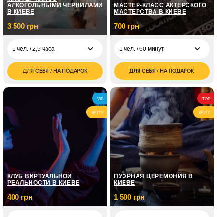
АЛКОГОЛЬНЫМИ ЧЕРНИЛАМИ
МАСТЕР-КЛАСС АКТЕРСКОГО
В КИЕВЕ
МАСТЕРСТВА В КИЕВЕ
3 500 грн
700 грн
1 чел. / 2,5 часа
1 чел. / 60 минут
ДЛЯ СЕБЯ / НА ПОДАРОК
ДЛЯ СЕБЯ / НА ПОДАРОК
3 500
700
1 чел. / 2,5 часа
1 чел. / 60 минут
грн
грн
7 000
1 чел. / 8 занятий по
4 350
2 чел. / 2,5 часа
VIP
TOP
грн
1 часу
грн
ДРУГУ
ДРУГУ
1 чел. / 12 занятий по
7 150
1 часу
грн
2 100
1 чел. / 3 занятия
грн
КЛУБ ВИРТУАЛЬНОЙ
ПУЭРНАЯ ЦЕРЕМОНИЯ В
РЕАЛЬНОСТИ В КИЕВЕ
КИЕВЕ
400 грн
1 500 грн