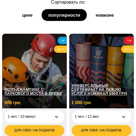
Сортировать по:
для дедушки
цене
популярности
новизне
для бабушки
для кумы
VIP
TOP
для кума
ДРУГУ
ДРУГУ
УНИВЕРСАЛЬНЫЙ
РОУП-ДЖАМПИНГ С
СЕРТИФИКАТ НА ЛЮБУЮ
ПАРКОВОГО МОСТА В КИЕВЕ
УСЛУГУ, НОМИНАЛ 1000 ГРН
800 грн
1 000 грн
1 чел. / 10 минут
1 чел. / 12 мес
ДЛЯ СЕБЯ / НА ПОДАРОК
ДЛЯ СЕБЯ / НА ПОДАРОК
800
1 000
1 чел. / 10 минут
1 чел. / 12 мес
грн
грн