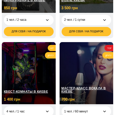
ЛИНОГРАВЮРЕ В КИЕВЕ
ВОЗЛЕ КИЕВА
850 грн
3 500 грн
1 чел. / 2 часа
2 чел. / 1 сутки
ДЛЯ СЕБЯ / НА ПОДАРОК
ДЛЯ СЕБЯ / НА ПОДАРОК
850
3 500
1 чел. / 2 часа
2 чел. / 1 сутки
грн
грн
1 700
7 000
2 чел. / 2 часа
2 чел. / 2 суток
грн
грн
HIT
TOP
ДРУГУ
ДРУГУ
МАСТЕР-КЛАСС ВОКАЛА В
КВЕСТ-КОМНАТЫ В КИЕВЕ
КИЕВЕ
1 400 грн
700 грн
4 чел. / 1 час
1 чел. / 60 минут