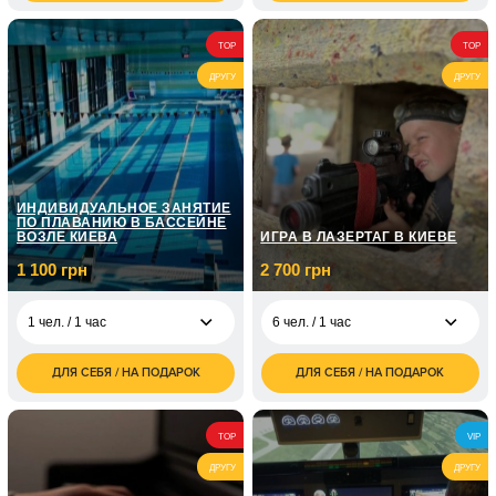
грн
грн
7 500
4 000
2 чел. / 2 часа
2 чел. / 90 минут
TOP
TOP
грн
грн
ДРУГУ
ДРУГУ
ИНДИВИДУАЛЬНОЕ ЗАНЯТИЕ
ПО ПЛАВАНИЮ В БАССЕЙНЕ
ВОЗЛЕ КИЕВА
ИГРА В ЛАЗЕРТАГ В КИЕВЕ
1 100 грн
2 700 грн
1 чел. / 1 час
6 чел. / 1 час
ДЛЯ СЕБЯ / НА ПОДАРОК
ДЛЯ СЕБЯ / НА ПОДАРОК
1 100
2 700
1 чел. / 1 час
6 чел. / 1 час
грн
грн
4 800
1 чел. / Для ребенка/1
950
6 чел. / 2 часа
TOP
VIP
грн
час
грн
ДРУГУ
ДРУГУ