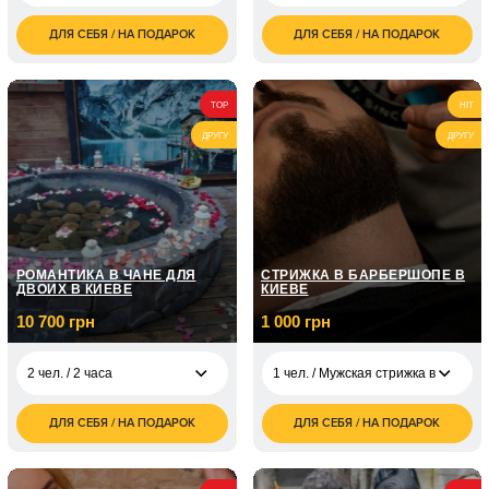
ДЛЯ СЕБЯ / НА ПОДАРОК
ДЛЯ СЕБЯ / НА ПОДАРОК
1 400
700
4 чел. / 1 час
1 чел. / 60 минут
грн
грн
1 чел. / Курс вокала /
5 050
8 занятий по 1 часу
грн
TOP
HIT
ДРУГУ
ДРУГУ
1 чел. / Курс вокала /
7 150
12 занятий по 1 часу
грн
РОМАНТИКА В ЧАНЕ ДЛЯ
СТРИЖКА В БАРБЕРШОПЕ В
ДВОИХ В КИЕВЕ
КИЕВЕ
10 700 грн
1 000 грн
2 чел. / 2 часа
1 чел. / Мужская стрижка в Киеве/ 
ДЛЯ СЕБЯ / НА ПОДАРОК
ДЛЯ СЕБЯ / НА ПОДАРОК
10 700
1 чел. / Мужская
2 чел. / 2 часа
1 000
грн
стрижка в Киеве/ До
грн
1 часа