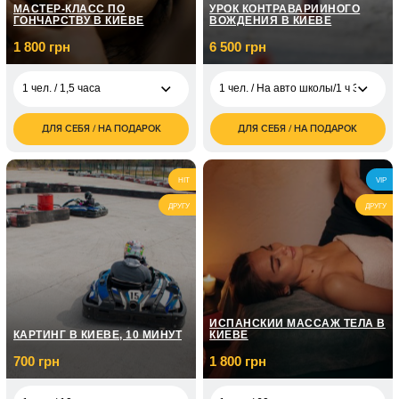
МАСТЕР-КЛАСС ПО
УРОК КОНТРАВАРИЙНОГО
ГОНЧАРСТВУ В КИЕВЕ
ВОЖДЕНИЯ В КИЕВЕ
1 800 грн
6 500 грн
1 чел. / 1,5 часа
1 чел. / На авто школы/1 ч 30 мин
ДЛЯ СЕБЯ / НА ПОДАРОК
ДЛЯ СЕБЯ / НА ПОДАРОК
1 800
1 чел. / На авто
6 500
1 чел. / 1,5 часа
грн
школы/1 ч 30 мин
грн
2 500
2 чел. / 1,5 часа
1 чел. / На своем
3 500
HIT
VIP
грн
авто/1 ч 30 мин
грн
ДРУГУ
ДРУГУ
ИСПАНСКИЙ МАССАЖ ТЕЛА В
КАРТИНГ В КИЕВЕ, 10 МИНУТ
КИЕВЕ
700 грн
1 800 грн