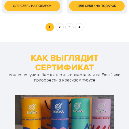
ДЛЯ СЕБЯ / НА ПОДАРОК
ДЛЯ СЕБЯ / НА ПОДАРОК
4 100
1 450
2 чел. / 2 часа
1 чел. / 60 минут
грн
грн
1
2
3
4
КАК ВЫГЛЯДИТ
СЕРТИФИКАТ
можно получить бесплатно (в конверте или на Email) или
приобрести в красивом тубусе