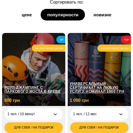
Сортировать по:
для дедушки
цене
популярности
новизне
для бабушки
для кумы
VIP
TOP
для кума
НА ОКОНЧАНИЕ ШКОЛЫ
НА ОКОНЧАНИЕ ШКОЛЫ
УНИВЕРСАЛЬНЫЙ
РОУП-ДЖАМПИНГ С
СЕРТИФИКАТ НА ЛЮБУЮ
ПАРКОВОГО МОСТА В КИЕВЕ
УСЛУГУ, НОМИНАЛ 1000 ГРН
800 грн
1 000 грн
1 чел. / 10 минут
1 чел. / 12 мес
ДЛЯ СЕБЯ / НА ПОДАРОК
ДЛЯ СЕБЯ / НА ПОДАРОК
800
1 000
1 чел. / 10 минут
1 чел. / 12 мес
грн
грн