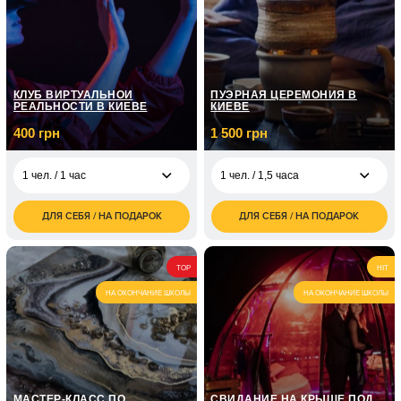
1 часу
грн
2 100
1 чел. / 3 занятия
грн
КЛУБ ВИРТУАЛЬНОЙ
ПУЭРНАЯ ЦЕРЕМОНИЯ В
РЕАЛЬНОСТИ В КИЕВЕ
КИЕВЕ
400 грн
1 500 грн
1 чел. / 1 час
1 чел. / 1,5 часа
ДЛЯ СЕБЯ / НА ПОДАРОК
ДЛЯ СЕБЯ / НА ПОДАРОК
400
1 500
1 чел. / 1 час
1 чел. / 1,5 часа
грн
грн
800
3 000
2 чел. / 1 час
2 чел. / 1,5 часа
TOP
HIT
грн
грн
НА ОКОНЧАНИЕ ШКОЛЫ
НА ОКОНЧАНИЕ ШКОЛЫ
1 200
3 чел. / 1 час
грн
1 600
4 чел. / 1 час
грн
МАСТЕР-КЛАСС ПО
СВИДАНИЕ НА КРЫШЕ ПОД