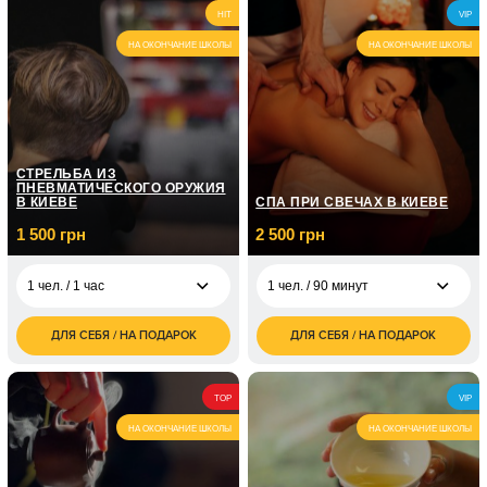
2 400
1 чел. / На
HIT
2 чел. / 4 часа
VIP
3 500
грн
собственном авто/2
грн
часа
НА ОКОНЧАНИЕ ШКОЛЫ
НА ОКОНЧАНИЕ ШКОЛЫ
1 чел. / Курс
экстремального
21 000
вождения/6 занятий
грн
по 2 часа
СТРЕЛЬБА ИЗ
ПНЕВМАТИЧЕСКОГО ОРУЖИЯ
В КИЕВЕ
СПА ПРИ СВЕЧАХ В КИЕВЕ
1 500 грн
2 500 грн
1 чел. / 1 час
1 чел. / 90 минут
ДЛЯ СЕБЯ / НА ПОДАРОК
ДЛЯ СЕБЯ / НА ПОДАРОК
1 500
2 500
1 чел. / 1 час
1 чел. / 90 минут
грн
грн
1 800
5 000
2 чел. / 1 час
2 чел. / 90 минут
TOP
VIP
грн
грн
НА ОКОНЧАНИЕ ШКОЛЫ
НА ОКОНЧАНИЕ ШКОЛЫ