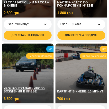
РАССЛАБЛЯЮЩИЙ МАССАЖ
МАСТЕР-КЛАСС ПО
В КИЕВЕ
ГОНЧАРСТВУ В КИЕВЕ
2 600 грн
1 800 грн
1 чел. / 90 минут
1 чел. / 1,5 часа
ДЛЯ СЕБЯ / НА ПОДАРОК
ДЛЯ СЕБЯ / НА ПОДАРОК
2 600
1 800
1 чел. / 90 минут
1 чел. / 1,5 часа
грн
грн
5 200
2 500
2 чел. / 90 минут
2 чел. / 1,5 часа
VIP
HIT
грн
грн
НА ОКОНЧАНИЕ ШКОЛЫ
НА ОКОНЧАНИЕ ШКОЛЫ
УРОК КОНТРАВАРИЙНОГО
ВОЖДЕНИЯ В КИЕВЕ
КАРТИНГ В КИЕВЕ, 10 МИНУТ
6 500 грн
700 грн