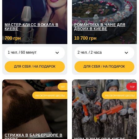
МАСТЕР-КЛАСС ВОКАЛА В
РОМАНТИКА В ЧАНЕ ДЛЯ
КИЕВЕ
ДВОИХ В КИЕВЕ
700 грн
10 700 грн
1 чел. / 60 минут
2 чел. / 2 часа
ДЛЯ СЕБЯ / НА ПОДАРОК
ДЛЯ СЕБЯ / НА ПОДАРОК
700
10 700
1 чел. / 60 минут
2 чел. / 2 часа
грн
грн
1 чел. / Курс вокала /
5 050
8 занятий по 1 часу
грн
HIT
TOP
НА ОКОНЧАНИЕ ШКОЛЫ
НА ОКОНЧАНИЕ ШКОЛЫ
1 чел. / Курс вокала /
7 150
12 занятий по 1 часу
грн
СТРИЖКА В БАРБЕРШОПЕ В