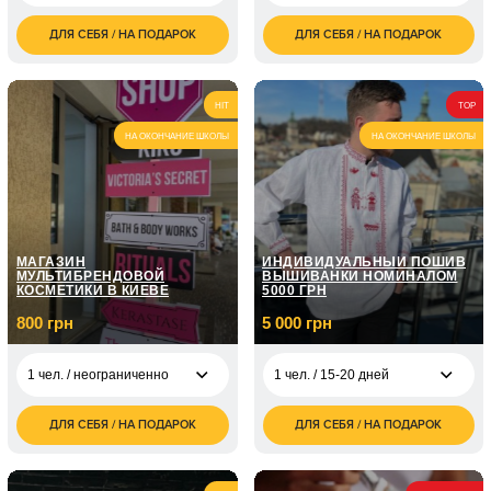
Киеве/120 минут
ДЛЯ СЕБЯ / НА ПОДАРОК
ДЛЯ СЕБЯ / НА ПОДАРОК
700
1 чел. /
800
1 чел. / 60 минут
грн
неограниченно
грн
1 чел. / Курс
1 чел. /
1 200
ораторского
5 050
HIT
TOP
неограниченно
грн
мастерства / 8
грн
занятий по 1 часу
НА ОКОНЧАНИЕ ШКОЛЫ
НА ОКОНЧАНИЕ ШКОЛЫ
1 чел. /
1 600
неограниченно
грн
1 чел. / Курс
ораторского
7 150
мастерства / 12
грн
1 чел. /
2 000
занятий по 1 часу
неограниченно
грн
МАГАЗИН
ИНДИВИДУАЛЬНЫЙ ПОШИВ
МУЛЬТИБРЕНДОВОЙ
ВЫШИВАНКИ НОМИНАЛОМ
КОСМЕТИКИ В КИЕВЕ
5000 ГРН
800 грн
5 000 грн
1 чел. / неограниченно
1 чел. / 15-20 дней
ДЛЯ СЕБЯ / НА ПОДАРОК
ДЛЯ СЕБЯ / НА ПОДАРОК
5 000
1 чел. /
800
1 чел. / 15-20 дней
грн
неограниченно
грн
8 000
1 чел. / 15-20 дней
1 чел. /
1 200