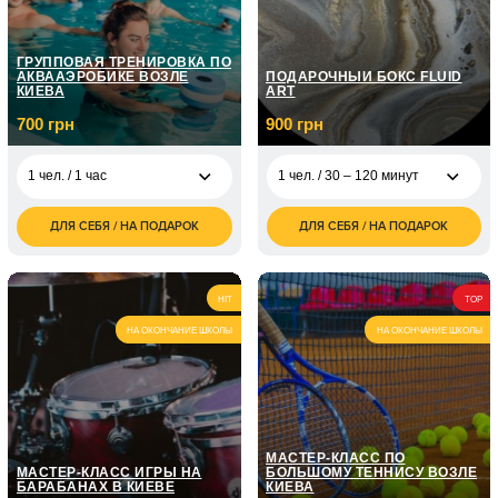
ГРУППОВАЯ ТРЕНИРОВКА ПО
АКВААЭРОБИКЕ ВОЗЛЕ
ПОДАРОЧНЫЙ БОКС FLUID
КИЕВА
ART
700 грн
900 грн
1 чел. / 1 час
1 чел. / 30 – 120 минут
ДЛЯ СЕБЯ / НА ПОДАРОК
ДЛЯ СЕБЯ / НА ПОДАРОК
700
1 чел. / 30 – 120
900
1 чел. / 1 час
грн
минут
грн
2 чел. / 30 - 120
1 800
HIT
TOP
минут
грн
НА ОКОНЧАНИЕ ШКОЛЫ
НА ОКОНЧАНИЕ ШКОЛЫ
МАСТЕР-КЛАСС ПО
МАСТЕР-КЛАСС ИГРЫ НА
БОЛЬШОМУ ТЕННИСУ ВОЗЛЕ
БАРАБАНАХ В КИЕВЕ
КИЕВА