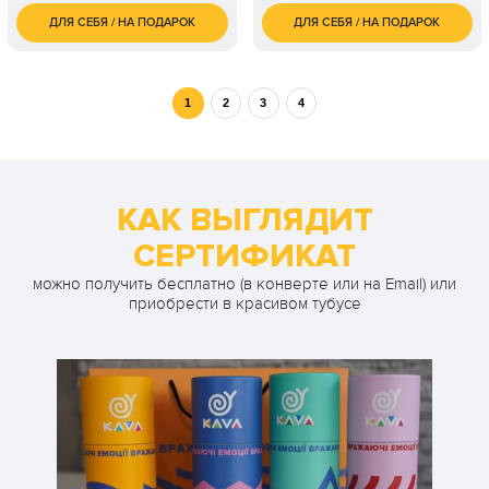
ДЛЯ СЕБЯ / НА ПОДАРОК
ДЛЯ СЕБЯ / НА ПОДАРОК
700
11 000
1 чел. / 60 минут
2 чел. / 1 час
грн
грн
1 чел. / Курс гитары /
5 050
8 занятий по 1 часу
грн
1
2
3
4
1 чел. / Курс гитары /
7 150
12 занятий по 1 часу
грн
КАК ВЫГЛЯДИТ
СЕРТИФИКАТ
можно получить бесплатно (в конверте или на Email) или
приобрести в красивом тубусе