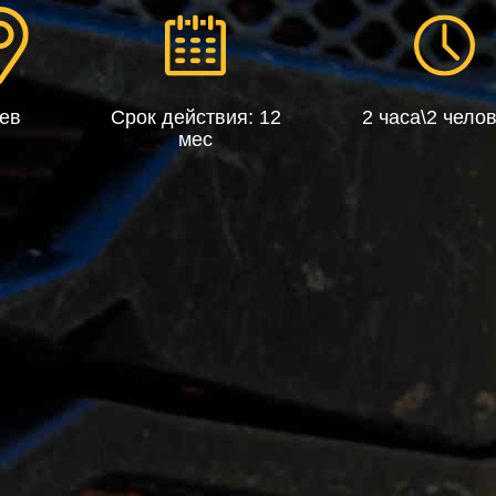
ев
Срок действия: 12
2 часа\2 чело
мес