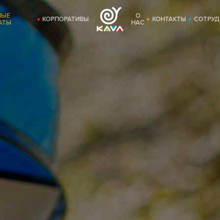
НЫЕ
О
КОРПОРАТИВЫ
КОНТАКТЫ
СОТРУД
АТЫ
НАС