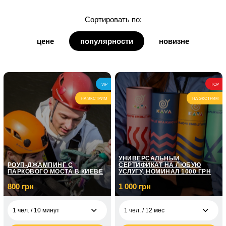
для дочки
Сортировать по:
для дедушки
цене
популярности
новизне
для бабушки
для кумы
VIP
TOP
для кума
НА ЭКСТРИМ
НА ЭКСТРИМ
УНИВЕРСАЛЬНЫЙ
РОУП-ДЖАМПИНГ С
СЕРТИФИКАТ НА ЛЮБУЮ
ПАРКОВОГО МОСТА В КИЕВЕ
УСЛУГУ, НОМИНАЛ 1000 ГРН
800 грн
1 000 грн
1 чел. / 10 минут
1 чел. / 12 мес