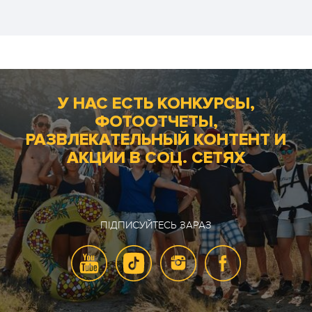
У НАС ЕСТЬ КОНКУРСЫ,
ФОТООТЧЕТЫ,
РАЗВЛЕКАТЕЛЬНЫЙ КОНТЕНТ И
АКЦИИ В СОЦ. СЕТЯХ
ПІДПИСУЙТЕСЬ ЗАРАЗ