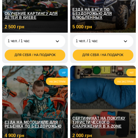
ЕЗДА НА БАГИ ПО
ОБУЧЕНИЕ КАРТИНГУ ДЛЯ
БЕЗДОРОЖЬЮ ДЛЯ
ДЕТЕЙ В КИЕВЕ
ВЛЮБЛЕННЫХ
2 500 грн
5 000 грн
1 чел. / 1 час
1 чел. / 1 час
ДЛЯ СЕБЯ / НА ПОДАРОК
ДЛЯ СЕБЯ / НА ПОДАРОК
2 500
5 000
1 чел. / 1 час
1 чел. / 1 час
грн
грн
9 200
2 чел. / 2 часа
VIP
HIT
грн
НА ЭКСТРИМ
НА ЭКСТРИМ
СЕРТИФИКАТ НА ПОКУПКУ
ЕЗДА НА МОТОЦИКЛЕ ДЛЯ
ТУРИСТИЧЕСКОГО
РЕБЕНКА ПО БЕЗДОРОЖЬЮ
СНАРЯЖЕНИЯ В X-ZONE
4 900 грн
2 000 грн