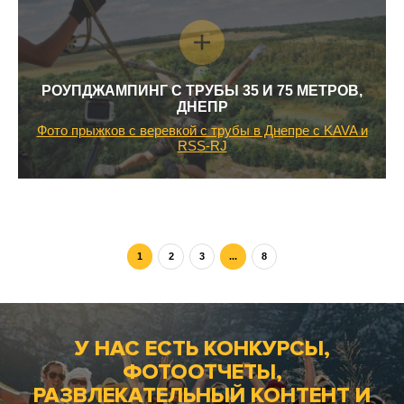
РОУПДЖАМПИНГ С ТРУБЫ 35 И 75 МЕТРОВ,
ДНЕПР
Фото прыжков с веревкой с трубы в Днепре с KAVA и
RSS-RJ
1
2
3
...
8
У НАС ЕСТЬ КОНКУРСЫ,
ФОТООТЧЕТЫ,
РАЗВЛЕКАТЕЛЬНЫЙ КОНТЕНТ И