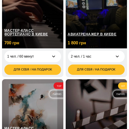
МАСТЕР-КЛАСС
ФОРТЕПИАНО В КИЕВЕ
АВИАТРЕНАЖЕР В КИЕВЕ
700 грн
1 800 грн
1 чел. / 60 минут
2 чел. / 1 час
ДЛЯ СЕБЯ / НА ПОДАРОК
ДЛЯ СЕБЯ / НА ПОДАРОК
700
1 800
1 чел. / 60 минут
2 чел. / 1 час
грн
грн
1 чел. / Курс
5 050
TOP
HIT
фортепиано / 8
грн
занятий по 1 часу
ПАРНЮ
ПАРНЮ
1 чел. / Курс
7 150
фортепиано / 12
грн
занятий по 1 часу
МАСТЕР-КЛАСС