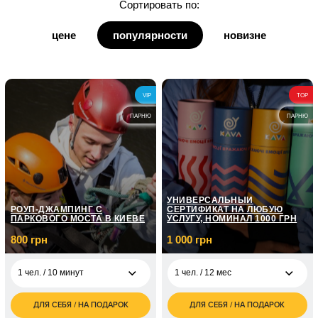
Сортировать по:
для дедушки
цене
популярности
новизне
для бабушки
для кумы
VIP
TOP
для кума
ПАРНЮ
ПАРНЮ
УНИВЕРСАЛЬНЫЙ
РОУП-ДЖАМПИНГ С
СЕРТИФИКАТ НА ЛЮБУЮ
ПАРКОВОГО МОСТА В КИЕВЕ
УСЛУГУ, НОМИНАЛ 1000 ГРН
800 грн
1 000 грн
1 чел. / 10 минут
1 чел. / 12 мес
ДЛЯ СЕБЯ / НА ПОДАРОК
ДЛЯ СЕБЯ / НА ПОДАРОК
800
1 000
1 чел. / 10 минут
1 чел. / 12 мес
грн
грн