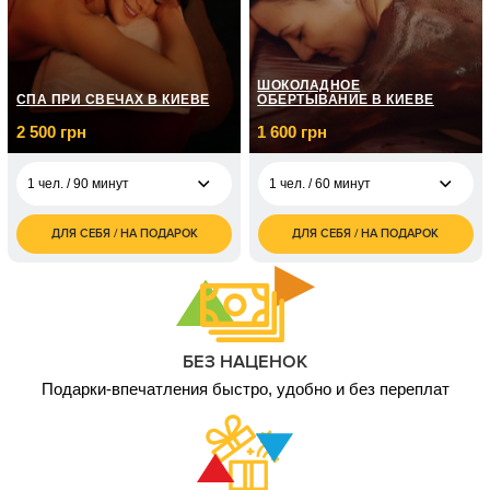
2 чел. / до 1 часа/
6 000
боевой калибр
грн
1 чел. / До 2 часов/ 3
5 000
вида оружия
грн
ШОКОЛАДНОЕ
СПА ПРИ СВЕЧАХ В КИЕВЕ
ОБЕРТЫВАНИЕ В КИЕВЕ
2 чел. / До 2 часов/3
10 000
2 500 грн
1 600 грн
вида оружия
грн
1 чел. / 90 минут
1 чел. / 60 минут
ДЛЯ СЕБЯ / НА ПОДАРОК
ДЛЯ СЕБЯ / НА ПОДАРОК
2 500
1 600
1 чел. / 90 минут
1 чел. / 60 минут
грн
грн
5 000
2 чел. / 90 минут
грн
БЕЗ НАЦЕНОК
Подарки-впечатления быстро, удобно и без переплат