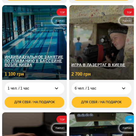
грн
грн
7 500
4 000
2 чел. / 2 часа
2 чел. / 90 минут
TOP
TOP
грн
грн
ПАРНЮ
ПАРНЮ
ИНДИВИДУАЛЬНОЕ ЗАНЯТИЕ
ПО ПЛАВАНИЮ В БАССЕЙНЕ
ВОЗЛЕ КИЕВА
ИГРА В ЛАЗЕРТАГ В КИЕВЕ
1 100 грн
2 700 грн
1 чел. / 1 час
6 чел. / 1 час
ДЛЯ СЕБЯ / НА ПОДАРОК
ДЛЯ СЕБЯ / НА ПОДАРОК
1 100
2 700
1 чел. / 1 час
6 чел. / 1 час
грн
грн
4 800
1 чел. / Для ребенка/1
950
6 чел. / 2 часа
TOP
VIP
грн
час
грн
ПАРНЮ
ПАРНЮ