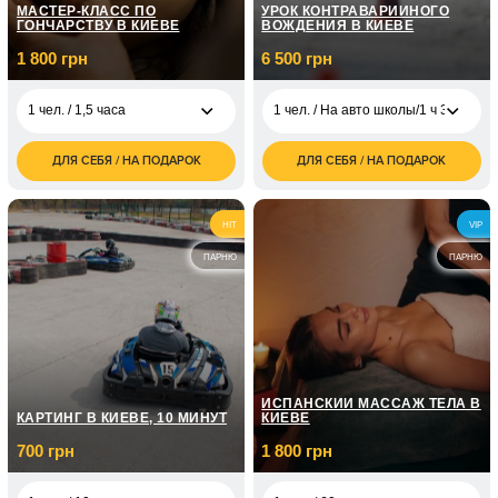
МАСТЕР-КЛАСС ПО
УРОК КОНТРАВАРИЙНОГО
ГОНЧАРСТВУ В КИЕВЕ
ВОЖДЕНИЯ В КИЕВЕ
1 800 грн
6 500 грн
1 чел. / 1,5 часа
1 чел. / На авто школы/1 ч 30 мин
ДЛЯ СЕБЯ / НА ПОДАРОК
ДЛЯ СЕБЯ / НА ПОДАРОК
1 800
1 чел. / На авто
6 500
1 чел. / 1,5 часа
грн
школы/1 ч 30 мин
грн
2 500
2 чел. / 1,5 часа
1 чел. / На своем
3 500
HIT
VIP
грн
авто/1 ч 30 мин
грн
ПАРНЮ
ПАРНЮ
ИСПАНСКИЙ МАССАЖ ТЕЛА В
КАРТИНГ В КИЕВЕ, 10 МИНУТ
КИЕВЕ
700 грн
1 800 грн