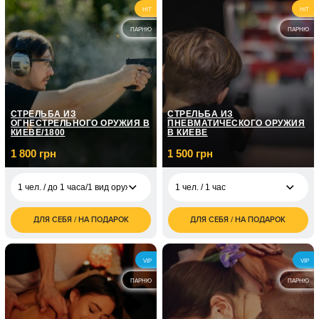
2 400
1 чел. / На
HIT
2 чел. / 4 часа
HIT
3 500
грн
собственном авто/2
грн
часа
ПАРНЮ
ПАРНЮ
1 чел. / Курс
экстремального
21 000
вождения/6 занятий
грн
по 2 часа
СТРЕЛЬБА ИЗ
СТРЕЛЬБА ИЗ
ОГНЕСТРЕЛЬНОГО ОРУЖИЯ В
ПНЕВМАТИЧЕСКОГО ОРУЖИЯ
КИЕВЕ/1800
В КИЕВЕ
1 800 грн
1 500 грн
1 чел. / до 1 часа/1 вид оружия
1 чел. / 1 час
ДЛЯ СЕБЯ / НА ПОДАРОК
ДЛЯ СЕБЯ / НА ПОДАРОК
1 500
1 чел. / до 1 часа/1
1 800
1 чел. / 1 час
грн
вид оружия
грн
1 800
2 чел. / 1 час
2 чел. / до 1 часа/1
3 600
VIP
VIP
грн
вид оружия
грн
ПАРНЮ
ПАРНЮ
1 чел. / до 1 часа/
3 000
боевой калибр
грн