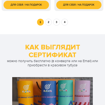
ДЛЯ СЕБЯ / НА ПОДАРОК
ДЛЯ СЕБЯ / НА ПОДАРОК
400
4 100
1 чел. / 1 час
2 чел. / 2 часа
грн
грн
800
2 чел. / 1 час
грн
1
2
3
4
1 200
3 чел. / 1 час
грн
1 600
4 чел. / 1 час
грн
КАК ВЫГЛЯДИТ
СЕРТИФИКАТ
можно получить бесплатно (в конверте или на Email) или
приобрести в красивом тубусе