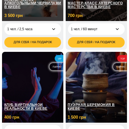
АЛКОГОЛЬНЫМИ ЧЕРНИЛАМИ
МАСТЕР-КЛАСС АКТЕРСКОГО
В КИЕВЕ
МАСТЕРСТВА В КИЕВЕ
3 500 грн
700 грн
1 чел. / 2,5 часа
1 чел. / 60 минут
ДЛЯ СЕБЯ / НА ПОДАРОК
ДЛЯ СЕБЯ / НА ПОДАРОК
3 500
700
1 чел. / 2,5 часа
1 чел. / 60 минут
грн
грн
7 000
1 чел. / 8 занятий по
4 350
2 чел. / 2,5 часа
VIP
TOP
грн
1 часу
грн
ПАРНЮ
ПАРНЮ
1 чел. / 12 занятий по
7 150
1 часу
грн
2 100
1 чел. / 3 занятия
грн
КЛУБ ВИРТУАЛЬНОЙ
ПУЭРНАЯ ЦЕРЕМОНИЯ В
РЕАЛЬНОСТИ В КИЕВЕ
КИЕВЕ
400 грн
1 500 грн