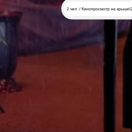
2 чел. / Кинопросмотр на крыше\
2 чел. / с фотографом/1,5 час
2 чел. / С саксофонистом\1,5 
2 чел. / Со скрипачом \1,5 час
2 чел. / Романтический завтра
2 чел. / Кинопросмотр на кры