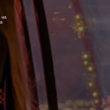
 на
са