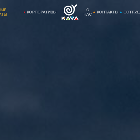
НЫЕ
О
КОРПОРАТИВЫ
КОНТАКТЫ
СОТРУД
АТЫ
НАС