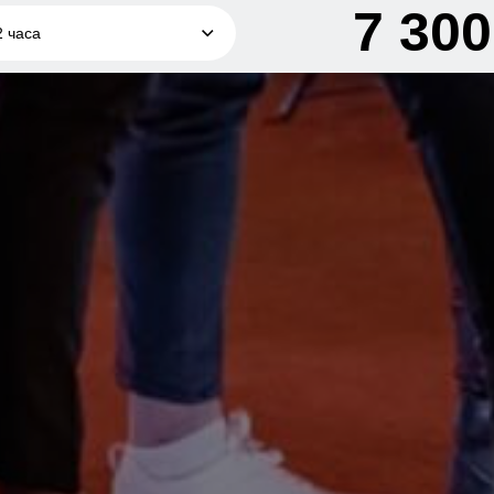
7 30
2 часа
а
6 600 грн
часа
6 600 грн
а
6 600 грн
к\1 час
1 900 грн
ше\2 часа
7 300 грн