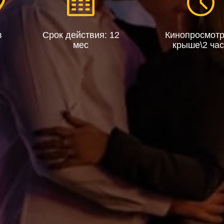
в
Срок действия: 12
Кинопросмотр
мес
крыше\2 ча