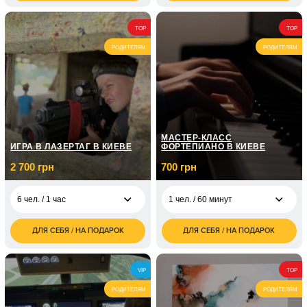
грн
грн
4 000
1 чел. / Для ребенка/1
950
2 чел. / 90 минут
TOP
TOP
грн
час
грн
РОДИТЕЛЯМ
РОДИТЕЛЯМ
МАСТЕР-КЛАСС
ИГРА В ЛАЗЕРТАГ В КИЕВЕ
ФОРТЕПИАНО В КИЕВЕ
2 700 грн
700 грн
6 чел. / 1 час
1 чел. / 60 минут
ДЛЯ СЕБЯ / НА ПОДАРОК
ДЛЯ СЕБЯ / НА ПОДАРОК
2 700
700
6 чел. / 1 час
1 чел. / 60 минут
грн
грн
4 800
1 чел. / Курс
6 чел. / 2 часа
VIP
5 050
TOP
грн
фортепиано / 8
грн
занятий по 1 часу
РОДИТЕЛЯМ
РОДИТЕЛЯМ