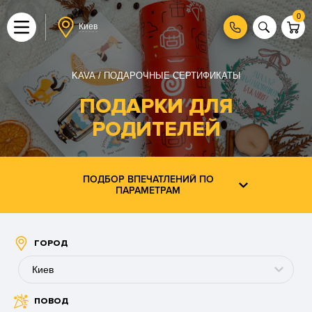
0
Киев
KAVA
ПОДАРОЧНЫЕ СЕРТИФИКАТЫ
ПОДАРКИ ДЛЯ
РОДИТЕЛЕЙ
ПОДБОР ВПЕЧАТЛЕНИЙ ПО
ПАРАМЕТРАМ
ГОРОД
Киев
ПОВОД
Буковель