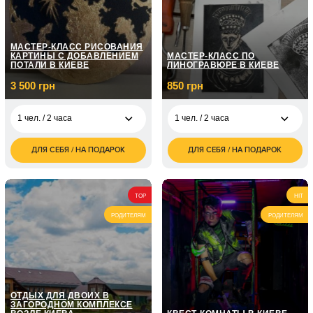
МАСТЕР-КЛАСС РИСОВАНИЯ
КАРТИНЫ С ДОБАВЛЕНИЕМ
МАСТЕР-КЛАСС ПО
ПОТАЛИ В КИЕВЕ
ЛИНОГРАВЮРЕ В КИЕВЕ
3 500 грн
850 грн
1 чел. / 2 часа
1 чел. / 2 часа
ДЛЯ СЕБЯ / НА ПОДАРОК
ДЛЯ СЕБЯ / НА ПОДАРОК
3 500
850
1 чел. / 2 часа
1 чел. / 2 часа
грн
грн
1 700
2 чел. / 2 часа
грн
TOP
HIT
РОДИТЕЛЯМ
РОДИТЕЛЯМ
ОТДЫХ ДЛЯ ДВОИХ В
ЗАГОРОДНОМ КОМПЛЕКСЕ