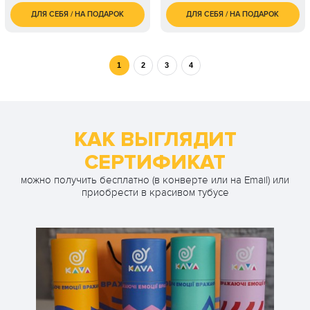
ДЛЯ СЕБЯ / НА ПОДАРОК
ДЛЯ СЕБЯ / НА ПОДАРОК
4 100
700
2 чел. / 2 часа
1 чел. / 1 час
грн
грн
1
2
3
4
КАК ВЫГЛЯДИТ
СЕРТИФИКАТ
можно получить бесплатно (в конверте или на Email) или
приобрести в красивом тубусе