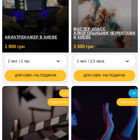
1 чел. / Курс
7 150
фортепиано / 12
грн
занятий по 1 часу
МАСТЕР-КЛАСС
АЛКОГОЛЬНЫМИ ЧЕРНИЛАМИ
АВИАТРЕНАЖЕР В КИЕВЕ
В КИЕВЕ
1 800 грн
3 500 грн
2 чел. / 1 час
1 чел. / 2,5 часа
ДЛЯ СЕБЯ / НА ПОДАРОК
ДЛЯ СЕБЯ / НА ПОДАРОК
1 800
3 500
2 чел. / 1 час
1 чел. / 2,5 часа
грн
грн
7 000
2 чел. / 2,5 часа
HIT
VIP
грн
РОДИТЕЛЯМ
РОДИТЕЛЯМ