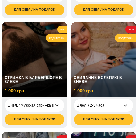
ДЛЯ СЕБЯ / НА ПОДАРОК
ДЛЯ СЕБЯ / НА ПОДАРОК
700
10 700
1 чел. / 60 минут
2 чел. / 2 часа
грн
грн
1 чел. / Курс вокала /
5 050
8 занятий по 1 часу
грн
HIT
TOP
РОДИТЕЛЯМ
РОДИТЕЛЯМ
1 чел. / Курс вокала /
7 150
12 занятий по 1 часу
грн
СТРИЖКА В БАРБЕРШОПЕ В
СВИДАНИЕ ВСЛЕПУЮ В
КИЕВЕ
КИЕВЕ
1 000 грн
1 000 грн
1 чел. / Мужская стрижка в Киеве/ До 1 часа
1 чел. / 2-3 часа
ДЛЯ СЕБЯ / НА ПОДАРОК
ДЛЯ СЕБЯ / НА ПОДАРОК
1 000
1 чел. / Мужская
1 чел. / 2-3 часа
1 000
грн
стрижка в Киеве/ До
грн
1 часа