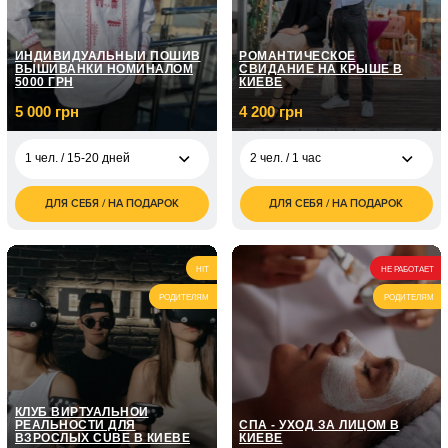
мастерства / 12
грн
занятий по 1 часу
ИНДИВИДУАЛЬНЫЙ ПОШИВ
РОМАНТИЧЕСКОЕ
ВЫШИВАНКИ НОМИНАЛОМ
СВИДАНИЕ НА КРЫШЕ В
5000 ГРН
КИЕВЕ
5 000 грн
4 200 грн
1 чел. / 15-20 дней
2 чел. / 1 час
ДЛЯ СЕБЯ / НА ПОДАРОК
ДЛЯ СЕБЯ / НА ПОДАРОК
5 000
4 200
1 чел. / 15-20 дней
2 чел. / 1 час
грн
грн
8 000
1 чел. / 15-20 дней
грн
HIT
НЕ РАБОТАЕТ
10 000
РОДИТЕЛЯМ
РОДИТЕЛЯМ
1 чел. / 15-20 дней
грн
КЛУБ ВИРТУАЛЬНОЙ
РЕАЛЬНОСТИ ДЛЯ
СПА - УХОД ЗА ЛИЦОМ В
ВЗРОСЛЫХ CUBE В КИЕВЕ
КИЕВЕ