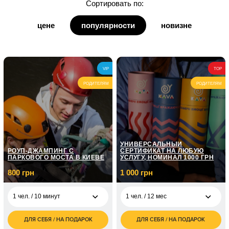
Сортировать по:
для дедушки
цене
популярности
новизне
для бабушки
для кумы
VIP
TOP
для кума
РОДИТЕЛЯМ
РОДИТЕЛЯМ
УНИВЕРСАЛЬНЫЙ
РОУП-ДЖАМПИНГ С
СЕРТИФИКАТ НА ЛЮБУЮ
ПАРКОВОГО МОСТА В КИЕВЕ
УСЛУГУ, НОМИНАЛ 1000 ГРН
800 грн
1 000 грн
1 чел. / 10 минут
1 чел. / 12 мес
ДЛЯ СЕБЯ / НА ПОДАРОК
ДЛЯ СЕБЯ / НА ПОДАРОК
800
1 000
1 чел. / 10 минут
1 чел. / 12 мес
грн
грн