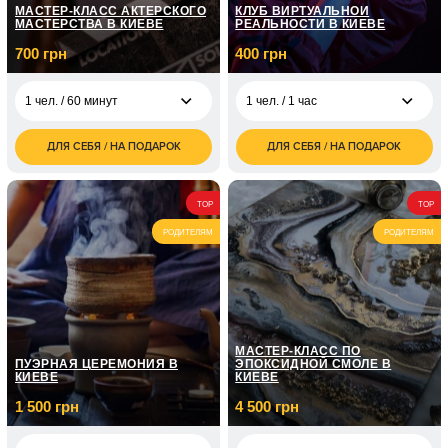
МАСТЕР-КЛАСС АКТЕРСКОГО
КЛУБ ВИРТУАЛЬНОЙ
МАСТЕРСТВА В КИЕВЕ
РЕАЛЬНОСТИ В КИЕВЕ
700 грн
400 грн
1 чел. / 60 минут
1 чел. / 1 час
ДЛЯ СЕБЯ / НА ПОДАРОК
ДЛЯ СЕБЯ / НА ПОДАРОК
700
400
1 чел. / 60 минут
1 чел. / 1 час
грн
грн
800
1 чел. / 8 занятий по
4 350
2 чел. / 1 час
TOP
TOP
грн
1 часу
грн
РОДИТЕЛЯМ
РОДИТЕЛЯМ
1 200
3 чел. / 1 час
1 чел. / 12 занятий по
7 150
грн
1 часу
грн
1 600
4 чел. / 1 час
2 100
грн
1 чел. / 3 занятия
грн
МАСТЕР-КЛАСС ПО
ПУЭРНАЯ ЦЕРЕМОНИЯ В
ЭПОКСИДНОЙ СМОЛЕ В
КИЕВЕ
КИЕВЕ
1 500 грн
4 500 грн