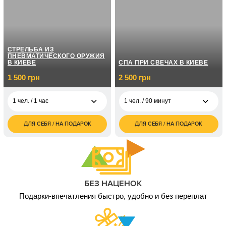
боевой калибр
грн
2 чел. / до 1 часа/
6 000
боевой калибр
грн
1 чел. / До 2 часов/ 3
5 000
СТРЕЛЬБА ИЗ
вида оружия
грн
ПНЕВМАТИЧЕСКОГО ОРУЖИЯ
В КИЕВЕ
СПА ПРИ СВЕЧАХ В КИЕВЕ
2 чел. / До 2 часов/3
10 000
1 500 грн
2 500 грн
вида оружия
грн
1 чел. / 1 час
1 чел. / 90 минут
ДЛЯ СЕБЯ / НА ПОДАРОК
ДЛЯ СЕБЯ / НА ПОДАРОК
1 500
2 500
1 чел. / 1 час
1 чел. / 90 минут
грн
грн
1 800
5 000
2 чел. / 1 час
2 чел. / 90 минут
грн
грн
БЕЗ НАЦЕНОК
Подарки-впечатления быстро, удобно и без переплат