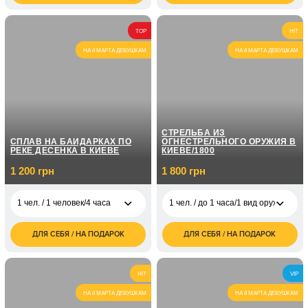
грн
школы/1 ч 30 мин
грн
3 600
2 чел. / 60 минут
1 чел. / На
TOP
HIT
грн
3 500
собственном авто/2
грн
часа
НА 8 МАРТА ДЕВУШКАМ
НА 8 МАРТА ДЕВУШКАМ
1 чел. / Курс
экстремального
21 000
вождения/6 занятий
грн
по 2 часа
СТРЕЛЬБА ИЗ
СПЛАВ НА БАЙДАРКАХ ПО
ОГНЕСТРЕЛЬНОГО ОРУЖИЯ В
РЕКЕ ДЕСЕНКА В КИЕВЕ
КИЕВЕ/1800
1 200 грн
1 800 грн
1 чел. / 1 человек/4 часа
1 чел. / до 1 часа/1 вид оружия
ДЛЯ СЕБЯ / НА ПОДАРОК
ДЛЯ СЕБЯ / НА ПОДАРОК
1 чел. / 1 человек/4
1 200
1 чел. / до 1 часа/1
1 800
часа
грн
вид оружия
грн
2 400
2 чел. / до 1 часа/1
3 600
2 чел. / 4 часа
HIT
VIP
грн
вид оружия
грн
НА 8 МАРТА ДЕВУШКАМ
НА 8 МАРТА ДЕВУШКАМ
1 чел. / до 1 часа/
3 000