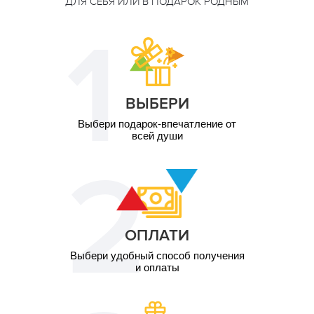
ДЛЯ СЕБЯ ИЛИ В ПОДАРОК РОДНЫМ
2 чел. / Со скрипачом
6 600
\1,5 часа
грн
2 чел. /
1 900
Романтический
грн
завтрак\1 час
2 чел. /
7 300
Кинопросмотр на
ВЫБЕРИ
грн
крыше\2 часа
Выбери подарок-впечатление от
всей души
ОПЛАТИ
Выбери удобный способ получения
и оплаты