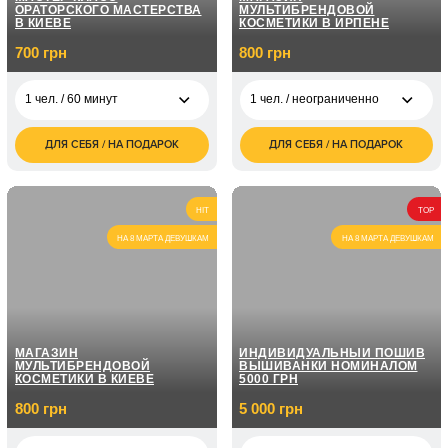
ОРАТОРСКОГО МАСТЕРСТВА
МУЛЬТИБРЕНДОВОЙ
В КИЕВЕ
КОСМЕТИКИ В ИРПЕНЕ
700 грн
800 грн
1 чел. / 60 минут
1 чел. / неограниченно
ДЛЯ СЕБЯ / НА ПОДАРОК
ДЛЯ СЕБЯ / НА ПОДАРОК
700
1 чел. /
800
1 чел. / 60 минут
грн
неограниченно
грн
1 чел. / Курс
1 чел. /
1 200
ораторского
5 050
HIT
TOP
неограниченно
грн
мастерства / 8
грн
занятий по 1 часу
НА 8 МАРТА ДЕВУШКАМ
НА 8 МАРТА ДЕВУШКАМ
1 чел. /
1 600
неограниченно
грн
1 чел. / Курс
ораторского
7 150
мастерства / 12
грн
1 чел. /
2 000
занятий по 1 часу
неограниченно
грн
МАГАЗИН
ИНДИВИДУАЛЬНЫЙ ПОШИВ
МУЛЬТИБРЕНДОВОЙ
ВЫШИВАНКИ НОМИНАЛОМ
КОСМЕТИКИ В КИЕВЕ
5000 ГРН
800 грн
5 000 грн