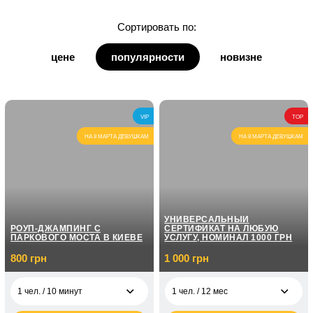
для дочки
Сортировать по:
для дедушки
цене
популярности
новизне
для бабушки
для кумы
VIP
TOP
для кума
НА 8 МАРТА ДЕВУШКАМ
НА 8 МАРТА ДЕВУШКАМ
УНИВЕРСАЛЬНЫЙ
РОУП-ДЖАМПИНГ С
СЕРТИФИКАТ НА ЛЮБУЮ
ПАРКОВОГО МОСТА В КИЕВЕ
УСЛУГУ, НОМИНАЛ 1000 ГРН
800 грн
1 000 грн
1 чел. / 10 минут
1 чел. / 12 мес