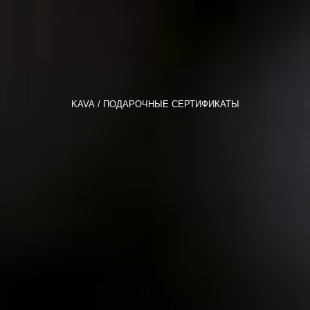
KAVA
ПОДАРОЧНЫЕ СЕРТИФИКАТЫ