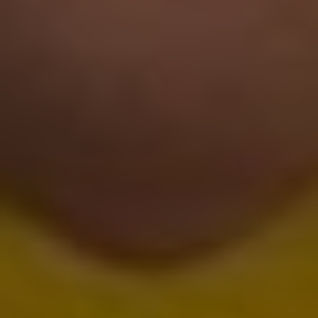
2 чел. / 3 часа/ двухместный каяк
1 000 грн
2 чел. / 12 часов/ двухместный каяк
1 800 грн
3 чел. / 2 часа/ трехместный каяк
900 грн
3 чел. / 3 часа/ трехместный каяк
1 300 грн
3 чел. / 12 часов/ трехместного каяк
2 200 грн