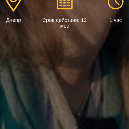
Днепр
Срок действия: 12
1 час
мес