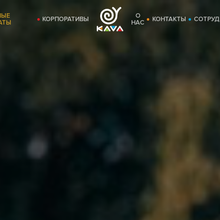
НЫЕ
О
КОРПОРАТИВЫ
КОНТАКТЫ
СОТРУД
АТЫ
НАС