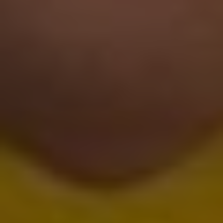
2 чел. / 3 часа/ двухместный каяк
1 000 грн
2 чел. / 12 часов/ двухместный каяк
1 800 грн
3 чел. / 2 часа/ трехместный каяк
900 грн
3 чел. / 3 часа/ трехместный каяк
1 300 грн
3 чел. / 12 часов/ трехместного каяк
2 200 грн