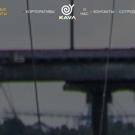
НЫЕ
О
КОРПОРАТИВЫ
КОНТАКТЫ
СОТРУД
АТЫ
НАС