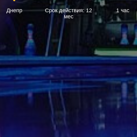
Днепр
Срок действия: 12
1 час
мес