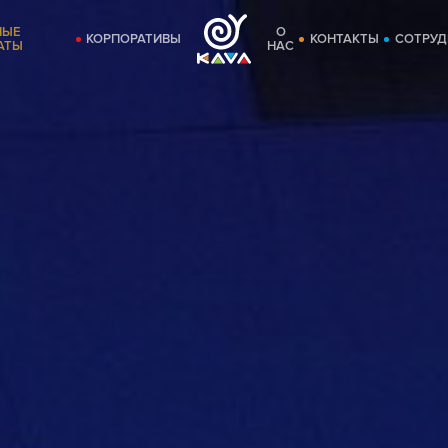
НЫЕ
О
КОРПОРАТИВЫ
КОНТАКТЫ
СОТРУД
АТЫ
НАС