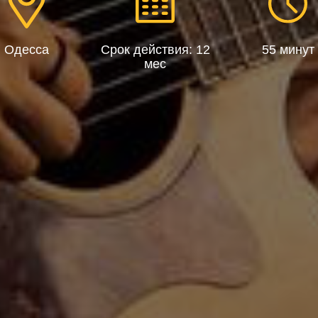
Одесса
Срок действия: 12
55 минут
мес