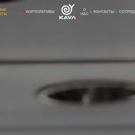
НЫЕ
О
КОРПОРАТИВЫ
КОНТАКТЫ
СОТРУД
АТЫ
НАС