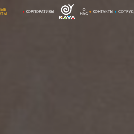
НЫЕ
О
КОРПОРАТИВЫ
КОНТАКТЫ
СОТРУД
АТЫ
НАС