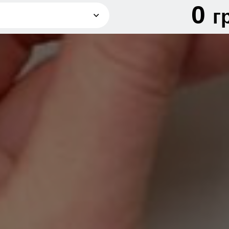
0
г
грн
грн