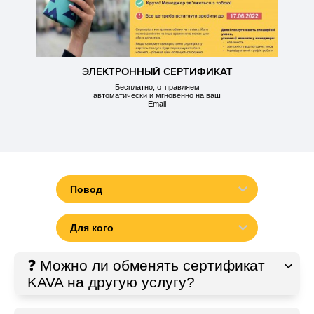
ЭЛЕКТРОННЫЙ СЕРТИФИКАТ
Бесплатно, отправляем
автоматически и мгновенно на ваш
Email
Повод
День рождения
Для кого
День влюбленных
8 марта
Подарки маме
❓ Можно ли обменять сертификат
Свадьба
KAVA на другую услугу?
Подарки папе
Годовщина
Подарки мужу