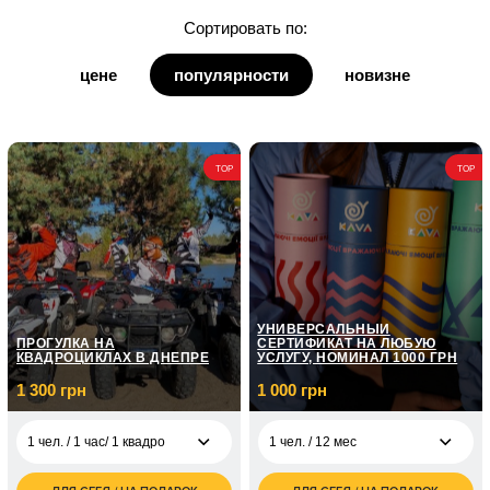
для дочки
Сортировать по:
для дедушки
цене
популярности
новизне
для бабушки
для кумы
TOP
TOP
для кума
УНИВЕРСАЛЬНЫЙ
ПРОГУЛКА НА
СЕРТИФИКАТ НА ЛЮБУЮ
КВАДРОЦИКЛАХ В ДНЕПРЕ
УСЛУГУ, НОМИНАЛ 1000 ГРН
1 300 грн
1 000 грн
1 чел. / 1 час/ 1 квадро
1 чел. / 12 мес