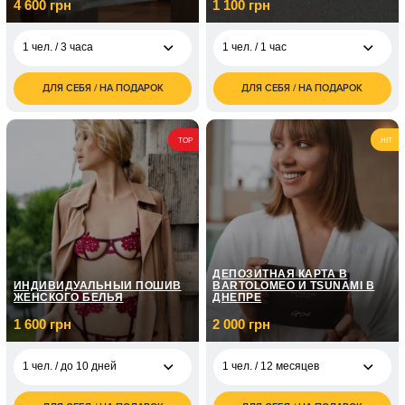
4 600 грн
1 100 грн
1 чел. / 3 часа
1 чел. / 1 час
ДЛЯ СЕБЯ / НА ПОДАРОК
ДЛЯ СЕБЯ / НА ПОДАРОК
4 600
1 100
1 чел. / 3 часа
1 чел. / 1 час
грн
грн
1 чел. / 5 занятий по
5 000
TOP
HIT
1 часу
грн
ДЕПОЗИТНАЯ КАРТА В
ИНДИВИДУАЛЬНЫЙ ПОШИВ
BARTOLOMEO И TSUNAMI В
ЖЕНСКОГО БЕЛЬЯ
ДНЕПРЕ
1 600 грн
2 000 грн
1 чел. / до 10 дней
1 чел. / 12 месяцев