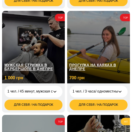
ДЛЯ СЕБЯ / НА ПОДАРОК
ДЛЯ СЕБЯ / НА ПОДАРОК
1 600
2 000
1 чел. / до 10 дней
1 чел. / 12 месяцев
грн
грн
3 000
1 000
1 чел. / до 10 дней
1 чел. / 12 месяцев
TOP
TOP
грн
грн
2 000
3 000
1 чел. / до 10 дней
1 чел. / 12 месяцев
грн
грн
5 000
1 чел. / 12 месяцев
грн
10 000
1 чел. / 12 месяцев
грн
МУЖСКАЯ СТРИЖКА В
ПРОГУЛКА НА КАЯКАХ В
БАРБЕРШОПЕ В ДНЕПРЕ
ДНЕПРЕ
1 000 грн
700 грн
1 чел. / 45 минут, мужская стрижка
1 чел. / 3 часа/ одноместный каяк
ДЛЯ СЕБЯ / НА ПОДАРОК
ДЛЯ СЕБЯ / НА ПОДАРОК
1 чел. / 45 минут,
1 000
1 чел. / 3 часа/
700
мужская стрижка
грн
одноместный каяк
грн
1 чел. / 60 минут,
1 чел. / 2 часа/
500
TOP
HIT
1 350
стрижка головы+
одноместный каяк
грн
грн
бороды