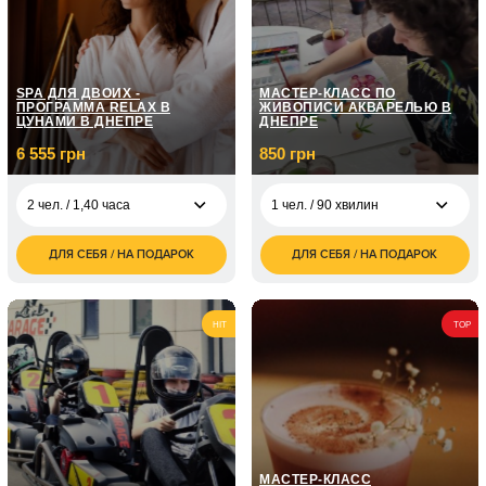
SPA ДЛЯ ДВОИХ -
МАСТЕР-КЛАСС ПО
ПРОГРАММА RELAX В
ЖИВОПИСИ АКВАРЕЛЬЮ В
ЦУНАМИ В ДНЕПРЕ
ДНЕПРЕ
6 555 грн
850 грн
2 чел. / 1,40 часа
1 чел. / 90 хвилин
ДЛЯ СЕБЯ / НА ПОДАРОК
ДЛЯ СЕБЯ / НА ПОДАРОК
6 555
850
2 чел. / 1,40 часа
1 чел. / 90 хвилин
грн
грн
1 700
2 чел. / 90 минут
грн
HIT
TOP
МАСТЕР-КЛАСС