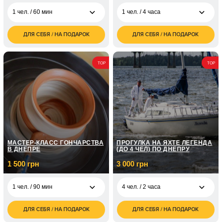
1 чел. / 60 мин
1 чел. / 4 часа
ДЛЯ СЕБЯ / НА ПОДАРОК
ДЛЯ СЕБЯ / НА ПОДАРОК
1 400
5 980
1 чел. / 60 мин
1 чел. / 4 часа
грн
грн
1 чел. / 90 мин, всего
1 700
TOP
TOP
тела и лица
грн
2 чел. / 1 час, всего
2 700
тела
грн
2 чел. / 90 мин, всего
3 400
тела и лица
грн
1 чел. / 90мин, общий
1 900
массаж для мужчины
грн
МАСТЕР-КЛАСС ГОНЧАРСТВА
ПРОГУЛКА НА ЯХТЕ ЛЕГЕНДА
В ДНЕПРЕ
(ДО 4 ЧЕЛ) ПО ДНЕПРУ
1 500 грн
3 000 грн
1 чел. / 90 мин
4 чел. / 2 часа
ДЛЯ СЕБЯ / НА ПОДАРОК
ДЛЯ СЕБЯ / НА ПОДАРОК
1 500
3 000
1 чел. / 90 мин
4 чел. / 2 часа
грн
грн