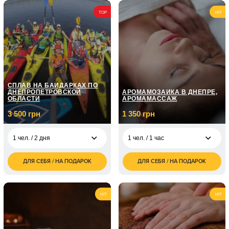
10 чел. / 90
7 900
TOP
HIT
минут/300 шаров
грн
6 чел. / 120 минут/
5 940
400 шаров
грн
10 чел. / 120 минут/
9 900
400 шаров
грн
СПЛАВ НА БАЙДАРКАХ ПО
ДНЕПРОПЕТРОВСКОЙ
АРОМАМОЗАИКА В ДНЕПРЕ,
ОБЛАСТИ
АРОМАМАССАЖ
3 500 грн
1 350 грн
1 чел. / 2 дня
1 чел. / 1 час
ДЛЯ СЕБЯ / НА ПОДАРОК
ДЛЯ СЕБЯ / НА ПОДАРОК
3 500
1 350
1 чел. / 2 дня
1 чел. / 1 час
грн
грн
4 500
1 770
1 чел. / 3 дня
1 чел. / 1,5 часа
грн
грн
HIT
HIT
1 чел. / 4 дня
грн
7 000