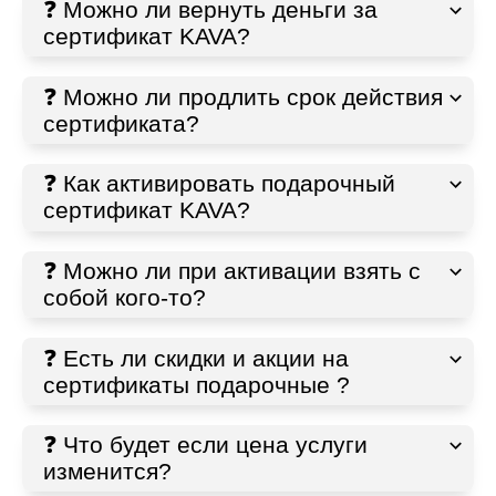
Новый год
Подарки жене
❓ Можно ли вернуть деньги за
День защитника
сертификат KAVA?
Подарки для брата
День Святого Николая
Подарки для сестры
Юбилей
Подарки для парня
❓ Можно ли продлить срок действия
Помолвка
сертификата?
Подарки для девушки
Окончание школы
Подарки для коллеги
Совершеннолетие
Подарки для шефа
❓ Как активировать подарочный
День матери
Подарки для родителей
сертификат KAVA?
День отца
Подарки для друзей
Рождество
Подарки для подростка
❓ Можно ли при активации взять с
Подарки для ребенка
собой кого-то?
Подарки для подруги
Подарки для друга
❓ Есть ли скидки и акции на
сертификаты подарочные ?
❓ Что будет если цена услуги
изменится?