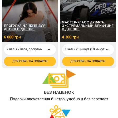
МАСТЕР-КЛАСС ДРИФТА,
ПРОГУЛКА НА ЯХТЕ ДЛЯ
ЭКСТРЕМАЛЬНЫЙ ДРИФТИНГ
ДВОИХ В ДНЕПРЕ
В ДНЕПРЕ
6 000 грн
4 300 грн
2 чел. / 2 часа, прогулка
1 чел. / 20 минут (10 минут теория
ДЛЯ СЕБЯ / НА ПОДАРОК
ДЛЯ СЕБЯ / НА ПОДАРОК
2 чел. / 2 часа,
6 000
1 чел. / 20 минут (10
4 300
прогулка
грн
минут теория+ 10
грн
минут практика)
8 000
1 чел. / 3 часа, МК
грн
1 чел. / 30 минут (10
8 200
минут теория+ 20
грн
минут практика)
1 чел. / 3 занятия по
24 000
3 часа, курс
грн
БЕЗ НАЦЕНОК
1 чел. / 2 занятия по
16 000
Подарки-впечатления быстро, удобно и без переплат
30минут
грн
5 чел. / 3 часа, для
9 000
компании
грн
5 чел. / 5 часов, для
15 000
компании
грн