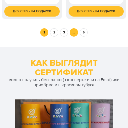
ДЛЯ СЕБЯ / НА ПОДАРОК
ДЛЯ СЕБЯ / НА ПОДАРОК
650
2 500
1 чел. / 60 минут
1 чел. / 1,5-2 часа
грн
грн
1 100
2 чел. / 60 минут
грн
1
2
3
...
5
КАК ВЫГЛЯДИТ
СЕРТИФИКАТ
можно получить бесплатно (в конверте или на Email) или
приобрести в красивом тубусе