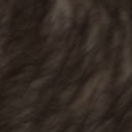
1 ос. / 120 хв, Стоун масаж цитрусовая симфонія
2 500 грн
2 ос. / 90 хв, Стоун масаж SPA побачення
4 000 грн
2 ос. / 150 хв, Стоун масаж щасливі разом
5 000 грн