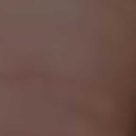
2 чел. / 150 минут, День влюблённых
4 000 грн