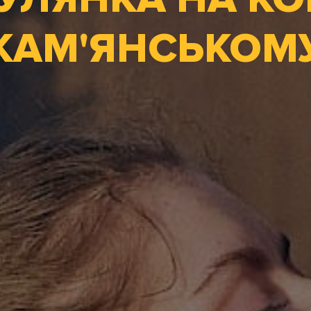
КАМ'ЯНСЬКОМ