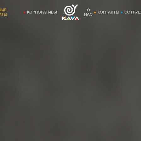
НЫЕ
О
КОРПОРАТИВЫ
КОНТАКТЫ
СОТРУД
АТЫ
НАС