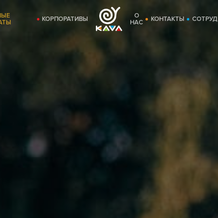
НЫЕ
О
КОРПОРАТИВЫ
КОНТАКТЫ
СОТРУД
АТЫ
НАС