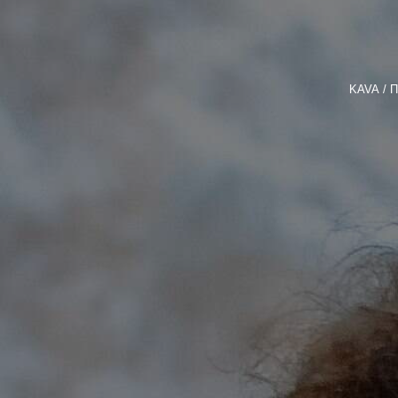
KAVA
П