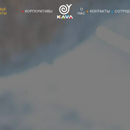
НЫЕ
О
КОРПОРАТИВЫ
КОНТАКТЫ
СОТРУД
АТЫ
НАС