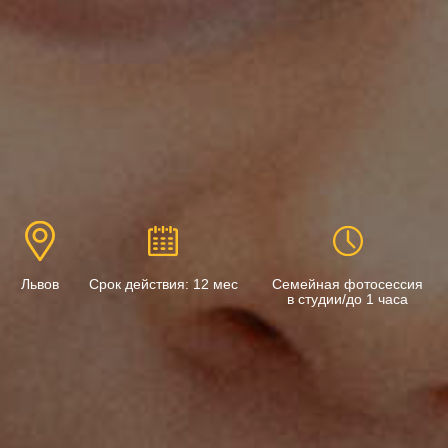
Львов
Срок действия: 12 мес
Семейная фотосессия
в студии/до 1 часа