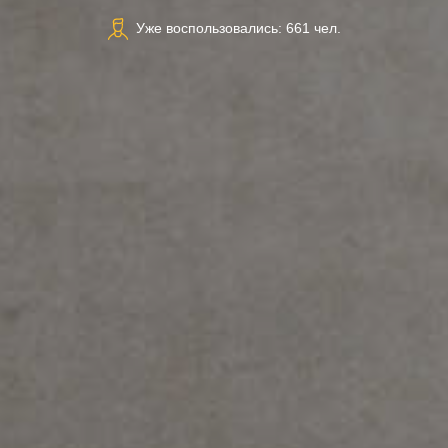
Уже воспользовались: 661 чел.