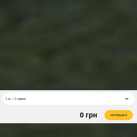
1 ос. / 1 година
0
грн
1 ос. / 1 година
грн
НЕ ПРАЦЮЄ