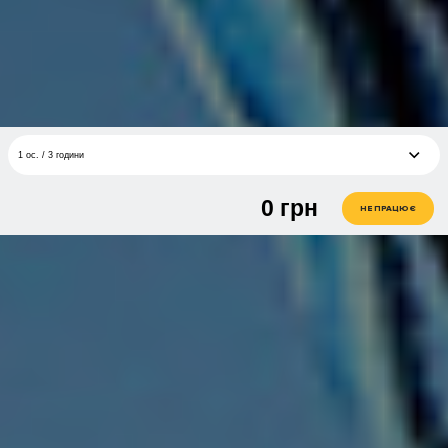
1 ос. / 3 години
0
грн
1 ос. / 3 години
грн
НЕ ПРАЦЮЄ