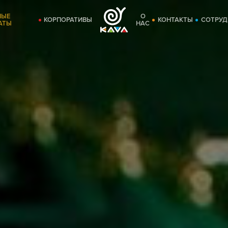
НЫЕ
О
КОРПОРАТИВЫ
КОНТАКТЫ
СОТРУД
АТЫ
НАС