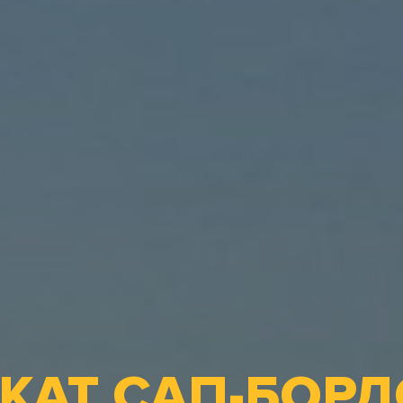
КАТ САП-БОРД