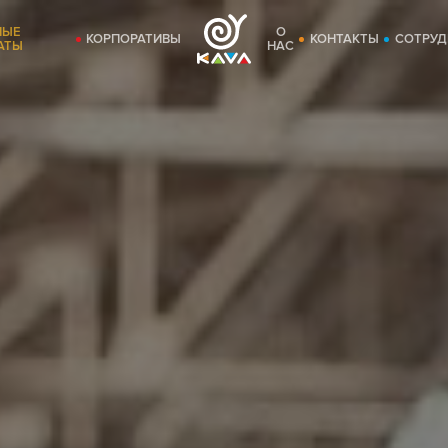
НЫЕ
О
КОРПОРАТИВЫ
КОНТАКТЫ
СОТРУД
АТЫ
НАС