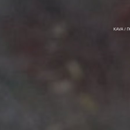
KAVA
П