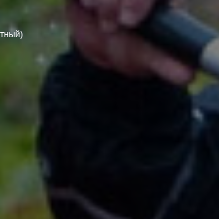
стный)