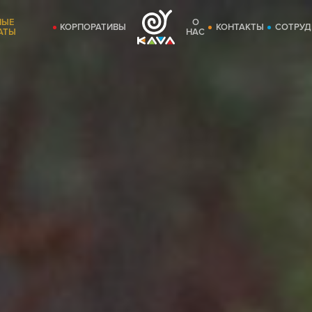
НЫЕ
О
КОРПОРАТИВЫ
КОНТАКТЫ
СОТРУД
АТЫ
НАС