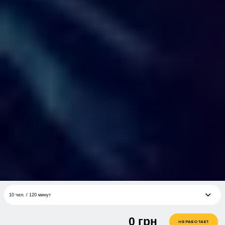
10 чел. / 120 минут
0
грн
6 чел. / 60 минут, пакет минимум
грн
НЕ РАБОТАЕТ