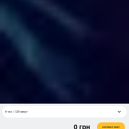
8 чел. / 120 минут
0
грн
6 чел. / 60 минут, пакет минимум
грн
НЕ РАБОТАЕТ