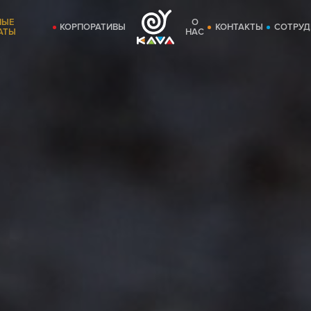
НЫЕ
О
КОРПОРАТИВЫ
КОНТАКТЫ
СОТРУД
АТЫ
НАС