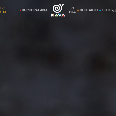
НЫЕ
О
КОРПОРАТИВЫ
КОНТАКТЫ
СОТРУД
АТЫ
НАС