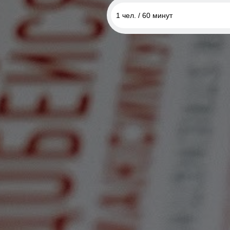
1 чел. / 60 минут
1 чел. / 60 минут