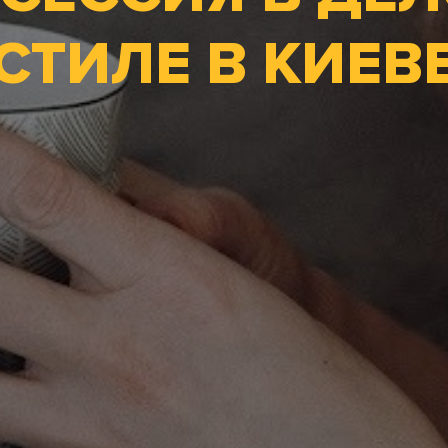
СТИЛЕ В КИЕВ