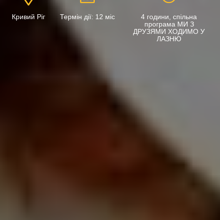
Кривий Ріг
Термін дії: 12 міс
4 години, спільна
програма МИ З
ДРУЗЯМИ ХОДИМО У
ЛАЗНЮ