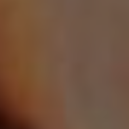
4 ос. / 2 години, парубочий вечір Джентльмени удачі
7 000 грн
4 ос. / 3 години, парубочий вечір SUPER MAN
9 000 грн
4 ос. / 3 години, парубочий вечір ЧОЛОВІЧА ЕНЕРГІЯ
9 000 грн
6 ос. / 3 години, спільна програма ШОКОЛАДКИ
8 200 грн
6 ос. / 4 години, спільна програма МАГІЯ МОЛОДОСТІ
10 200 грн
6 ос. / 4 години, спільна програма АРОМА ДРАЙВ
10 200 грн
8 ос. / 4 години, спільна програма МИ З ДРУЗЯМИ
11 500 грн
ХОДИМО У ЛАЗНЮ
8 ос. / 4 години, спільна програма АРОМА-РЕЛАКС
9 720 грн
8 ос. / 4 години, спільна програма SPA-RELAX
11 600 грн