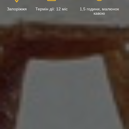
Запоріжжя
Термін дії: 12 міс
1,5 години, малюнок
кавою