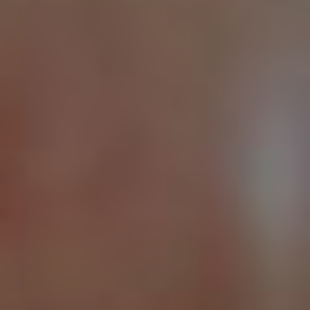
2 чел. / 180 минут, турецкий тандем
9 000 грн