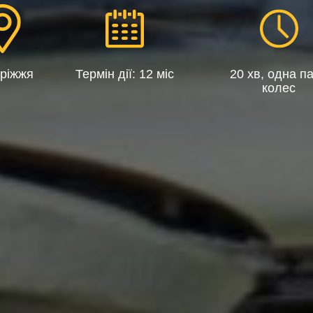
ріжжя
Термін дії: 12 міс
20 хв, одна п
колес