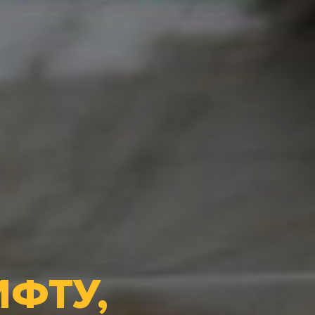
ИФТУ,