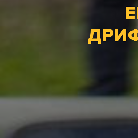
Е
ДРИФ